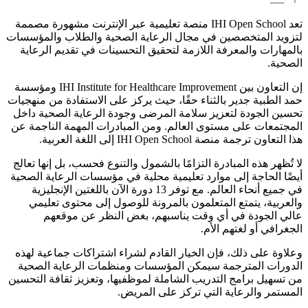
تعد IHI Open School منصة تعليمية عبر الإنترنت مشهورة مصممة
لتزويد المتخصصين في مجال الرعاية الصحية والطلاب والمؤسسات
بالمهارات والمعرفة اللازمة لتحقيق التحسينات في تقديم الرعاية
الصحية.
إن التعاون بين IHI Institute for Healthcare Improvement ومؤسسة
حمد الطبية جدير بالثناء حقًا، حيث يركز على الاستفادة من منهجيات
تحسين الجودة لتعزيز سلامة المرضى وجودة الرعاية الصحية داخل
المجتمعات على مستوى العالم. ومن المبادرات المهمة الناجمة عن
هذا التعاون ترجمة منصة IHI Open School إلى اللغة العربية.
لا تُظهر هذه المبادرة التزامًا بالشمول والتنوع فحسب، بل إنها تعالج
أيضًا الحاجة إلى موارد تعليمية محلية في مؤسسات الرعاية الصحية
في جميع أنحاء العالم. مع توفر 13 دورة الآن باللغتين الإنجليزية
والعربية، يتمتع المتعلمون بالمرونة للوصول إلى محتوى تعليمي
عالي الجودة في أي وقت يناسبهم، بغض النظر عن موقعهم
الجغرافي أو لغتهم الأم.
وعلاوة على ذلك، فإن الخيار القادم لشراء اشتراكات جماعية لهذه
الدورات المترجمة سيمكن المؤسسات ومنظمات الرعاية الصحية
من تسهيل برامج التدريب الشاملة لموظفيها، وتعزيز ثقافة التحسين
المستمر والرعاية التي تركز على المريض.