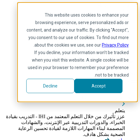
Skip to main content
My IHI
يساعد
يتبرع
This website uses cookies to enhance your
Arabic
browsing experience, serve personalized ads or
Arabic
content, and analyze our traffic. By clicking "Accept",
إنجليزي
you consent to our use of cookies. To find out more
فرنسية
.
about the cookies we use, see our
Privacy Policy
Portuguese
Spanish
If you decline, your information won’t be tracked
when you visit this website. A single cookie will be
used in your browser to remember your preference
not to be tracked.
Decline
Accept
يتعلم
Toggle submenu
يتعلم
عزز تأثيرك من خلال التعلم المعتمد من IHI - التدريب بقيادة
الخبراء، والدورات التدريبية عبر الإنترنت، والشهادات
المصممة لبناء المهارات اللازمة لقيادة تحسين الرعاية
الصحية بشكل هادف.