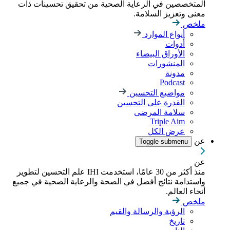
المتخصصين في الرعاية الصحية من تحقيق تحسينات ذات
معنى وتعزيز السلامة.
ملخص
أنواع الموارد
أدوات
الأوراق البيضاء
المنشورات
مدونة
Podcast
مواضيع التحسين
القدرة على التحسين
سلامة المرضى
Triple Aim
عرض الكل
عن
Toggle submenu
عن
منذ أكثر من 30 عامًا، استخدمت IHI علم التحسين لتطوير
واستدامة نتائج أفضل في الصحة والرعاية الصحية في جميع
أنحاء العالم.
ملخص
الرؤية والرسالة والقيم
تاريخ