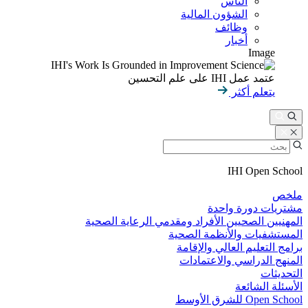
الناس
الشؤون المالية
وظائف
أخبار
Image
عتمد عمل IHI على علم التحسين
يتعلم أكثر
IHI Open School
ملخص
مشتريات دورة واحدة
المهنيين الصحيين الأفراد ومقدمي الرعاية الصحية
المستشفيات والأنظمة الصحية
برامج التعليم العالي والإقامة
المنهج الدراسي والاعتمادات
التحديثات
الأسئلة الشائعة
Open School للشرق الأوسط