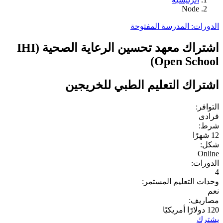
Node
الدورات: المدرسة المفتوحة
اشتراك معهد تحسين الرعاية الصحية (IHI
Open School)
اشتراك التعليم الطبي للخريجين
التوافر:
فرادى
شرط:
12 شهرًا
شكل:
Online
الدورات:
4
وحدات التعليم المستمر:
نعم
مصاريف:
120 دولارًا أمريكيًا
يشترك