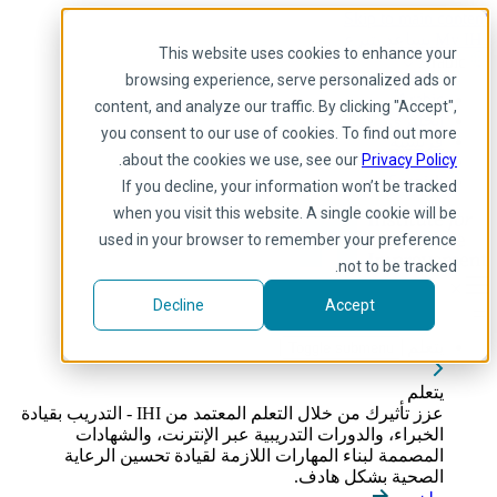
Skip to main content
My IHI
يساعد
يتبرع
This website uses cookies to enhance your
Arabic
browsing experience, serve personalized ads or
Arabic
content, and analyze our traffic. By clicking "Accept",
إنجليزي
you consent to our use of cookies. To find out more
فرنسية
.
about the cookies we use, see our
Privacy Policy
Portuguese
Spanish
If you decline, your information won’t be tracked
when you visit this website. A single cookie will be
used in your browser to remember your preference
not to be tracked.
Decline
Accept
يتعلم
Toggle submenu
يتعلم
عزز تأثيرك من خلال التعلم المعتمد من IHI - التدريب بقيادة
الخبراء، والدورات التدريبية عبر الإنترنت، والشهادات
المصممة لبناء المهارات اللازمة لقيادة تحسين الرعاية
الصحية بشكل هادف.