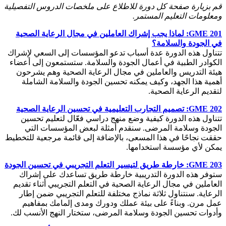
قم بزيارة صفحة كل دورة للاطلاع على ملخصات الدروس التفصيلية
ومعلومات التعليم المستمر.
GME 201: لماذا يجب إشراك العاملين في مجال الرعاية الصحية
في الجودة والسلامة؟
تتناول هذه الدورة عدة أسباب تدعو المؤسسات إلى السعي لإشراك
الكوادر الطبية في أعمال الجودة والسلامة. ستستمعون إلى أعضاء
هيئة التدريس والعاملين في مجال الرعاية الصحية وهم يشرحون
أهمية هذا الجهد، وكيف يمكنه تحسين الجودة والسلامة الشاملة
لتقديم الرعاية الصحية.
GME 202: تصميم التجارب التعليمية في تحسين الرعاية الصحية
تتناول هذه الدورة كيفية وضع منهج دراسي فعّال لتعليم تحسين
الجودة وسلامة المرضى. سنقدم أمثلة لبعض المؤسسات التي
حققت نجاحًا في هذا المسعى، بالإضافة إلى قائمة مرجعية للتخطيط
يمكن لأي مؤسسة استخدامها.
GME 203: خارطة طريق لتيسير التعلم التجريبي في تحسين الجودة
ستوفر هذه الدورة التدريبية خارطة طريق تساعدك على إشراك
العاملين في مجال الرعاية الصحية في التعلم التجريبي أثناء تقديم
الرعاية. سنتناول ثلاثة نماذج مختلفة للتعلم التجريبي ضمن إطار
عمل مرن. وبناءً على بيئة عملك ودورك ومدى إلمامك بمفاهيم
وأدوات تحسين الجودة وسلامة المرضى، ستختار النهج الأنسب لك.