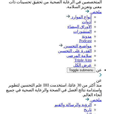
المتخصصين في الرعاية الصحية من تحقيق تحسينات ذات
معنى وتعزيز السلامة.
ملخص
أنواع الموارد
أدوات
الأوراق البيضاء
المنشورات
مدونة
Podcast
مواضيع التحسين
القدرة على التحسين
سلامة المرضى
Triple Aim
عرض الكل
عن
Toggle submenu
عن
منذ أكثر من 30 عامًا، استخدمت IHI علم التحسين لتطوير
واستدامة نتائج أفضل في الصحة والرعاية الصحية في جميع
أنحاء العالم.
ملخص
الرؤية والرسالة والقيم
تاريخ