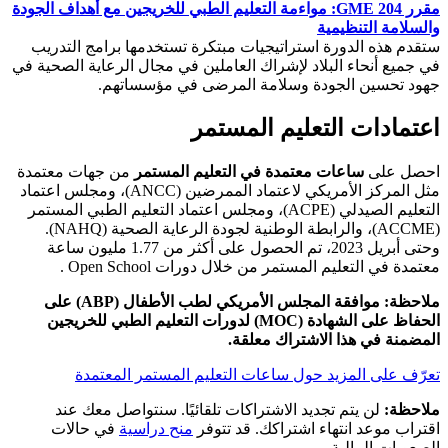
مقرر GME 204: مواءمة التعليم الطبي للخريجين مع أهداف الجودة
والسلامة التنظيمية
ستقدم هذه الدورة استراتيجيات مبتكرة تستخدمها برامج التدريب
في جميع أنحاء البلاد لإشراك العاملين في مجال الرعاية الصحية في
جهود تحسين الجودة وسلامة المرضى في مؤسساتهم.
اعتمادات التعليم المستمر
احصل على
ساعات معتمدة في التعليم المستمر
من جهات معتمدة
مثل المركز الأمريكي لاعتماد الممرضين (ANCC)، ومجلس اعتماد
التعليم الصيدلي (ACPE)، ومجلس اعتماد التعليم الطبي المستمر
(ACCME)، والرابطة الوطنية لجودة الرعاية الصحية (NAHQ).
وحتى أبريل 2023، تم الحصول على أكثر من 1.77 مليون ساعة
معتمدة في التعليم المستمر من خلال دورات Open School .
ملاحظة: موافقة المجلس الأمريكي لطب الأطفال (ABP) على
الحفاظ على الشهادة (MOC) لدورات التعليم الطبي للخريجين
المضمنة في هذا الاشتراك معلقة.
تعرّف على المزيد حول ساعات التعليم المستمر المعتمدة
ملاحظة:
لن يتم تجديد الاشتراكات تلقائيًا. سنتواصل معك عند
اقتراب موعد انتهاء اشتراكك. قد تتوفر
منح دراسية
في حالات
الصعوبات المالية.