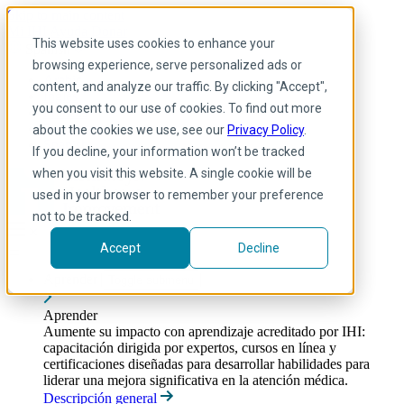
Skip to main content
Mi IHI
Ayuda
Donar
This website uses cookies to enhance your
Spanish
browsing experience, serve personalized ads or
Arabic
content, and analyze our traffic. By clicking "Accept",
Inglés
you consent to our use of cookies. To find out more
Francés
Portuguese
about the cookies we use, see our
Privacy Policy
.
Spanish
If you decline, your information won’t be tracked
when you visit this website. A single cookie will be
used in your browser to remember your preference
not to be tracked.
Accept
Decline
Aprender
Toggle submenu
Aprender
Aumente su impacto con aprendizaje acreditado por IHI:
capacitación dirigida por expertos, cursos en línea y
certificaciones diseñadas para desarrollar habilidades para
liderar una mejora significativa en la atención médica.
Descripción general