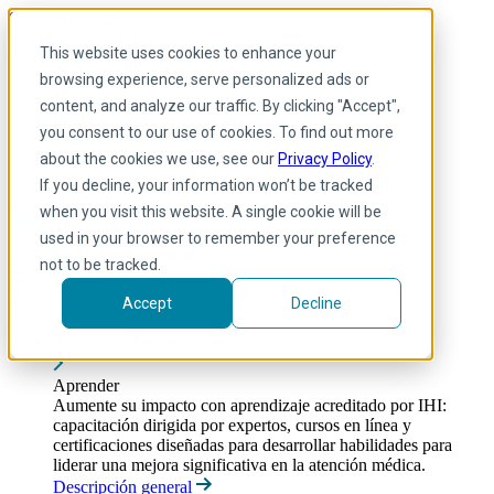
Skip to main content
Mi IHI
Ayuda
Donar
This website uses cookies to enhance your
Spanish
browsing experience, serve personalized ads or
Arabic
content, and analyze our traffic. By clicking "Accept",
Inglés
you consent to our use of cookies. To find out more
Francés
Portuguese
about the cookies we use, see our
Privacy Policy
.
Spanish
If you decline, your information won’t be tracked
when you visit this website. A single cookie will be
used in your browser to remember your preference
not to be tracked.
Accept
Decline
Aprender
Toggle submenu
Aprender
Aumente su impacto con aprendizaje acreditado por IHI:
capacitación dirigida por expertos, cursos en línea y
certificaciones diseñadas para desarrollar habilidades para
liderar una mejora significativa en la atención médica.
Descripción general