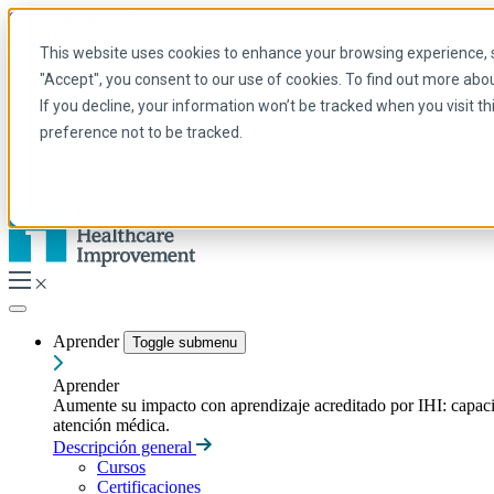
Skip to main content
Mi IHI
Ayuda
Donar
This website uses cookies to enhance your browsing experience, se
Spanish
"Accept", you consent to our use of cookies. To find out more abo
Arabic
If you decline, your information won’t be tracked when you visit t
Inglés
preference not to be tracked.
Francés
Portuguese
Spanish
Aprender
Toggle submenu
Aprender
Aumente su impacto con aprendizaje acreditado por IHI: capacitac
atención médica.
Descripción general
Cursos
Certificaciones