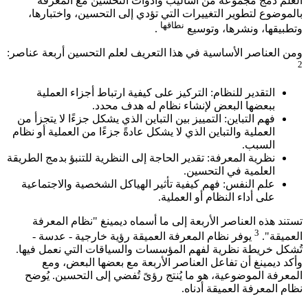
العلم دمج مجموعة من أساليب وأدوات التحسين مع المعرفة
بالموضوع لتطوير التغييرات التي تؤدي إلى التحسين، واختبارها،
نطاقها
وتطبيقها، ونشرها، وتوسيع
.
ومن العناصر الأساسية في هذا التعريف لعلم التحسين أربعة عناصر:
2
التقدير للنظام: التركيز على كيفية ارتباط أجزاء العملية
ببعضها البعض لإنشاء نظام له هدف محدد.
فهم التباين: التمييز بين التباين الذي يشكل جزءًا لا يتجزأ من
العملية والتباين الذي لا يشكل عادةً جزءًا من العملية أو نظام
السبب.
نظرية المعرفة: تقدير الحاجة إلى النظرية للتنبؤ بدمج الطريقة
العلمية في التحسين.
علم النفس: فهم كيفية تأثير الهياكل الشخصية والاجتماعية
على أداء النظام أو العملية.
تستند هذه العناصر الأربعة إلى ما أسماه ديمينغ "نظام المعرفة
3
العميقة".
يوفر نظام المعرفة العميقة رؤية خارجية - عدسة -
تُشكل خريطة نظرية لفهم المؤسسات والسياقات التي نعمل فيها.
وأكد ديمينغ أن تفاعل العناصر الأربعة مع بعضها البعض، ومع
المعرفة الموضوعية، هو ما يُنتج رؤىً تُفضي إلى التحسين. يُوضح
نظام المعرفة العميقة أدناه.