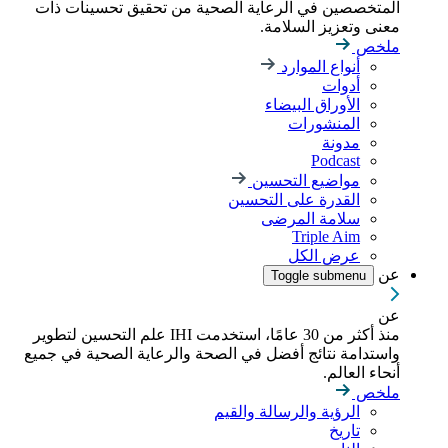
المتخصصين في الرعاية الصحية من تحقيق تحسينات ذات
معنى وتعزيز السلامة.
ملخص
أنواع الموارد
أدوات
الأوراق البيضاء
المنشورات
مدونة
Podcast
مواضيع التحسين
القدرة على التحسين
سلامة المرضى
Triple Aim
عرض الكل
عن
Toggle submenu
عن
منذ أكثر من 30 عامًا، استخدمت IHI علم التحسين لتطوير
واستدامة نتائج أفضل في الصحة والرعاية الصحية في جميع
أنحاء العالم.
ملخص
الرؤية والرسالة والقيم
تاريخ