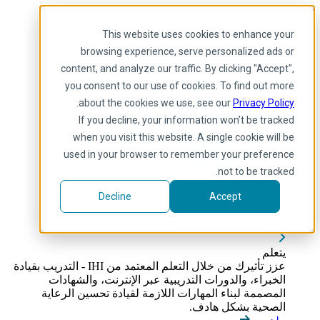
Skip to main content
My IHI
يساعد
يتبرع
This website uses cookies to enhance your
Arabic
browsing experience, serve personalized ads or
Arabic
content, and analyze our traffic. By clicking "Accept",
إنجليزي
you consent to our use of cookies. To find out more
فرنسية
.
about the cookies we use, see our
Privacy Policy
Portuguese
Spanish
If you decline, your information won’t be tracked
when you visit this website. A single cookie will be
used in your browser to remember your preference
not to be tracked.
Decline
Accept
يتعلم
Toggle submenu
يتعلم
عزز تأثيرك من خلال التعلم المعتمد من IHI - التدريب بقيادة
الخبراء، والدورات التدريبية عبر الإنترنت، والشهادات
المصممة لبناء المهارات اللازمة لقيادة تحسين الرعاية
الصحية بشكل هادف.