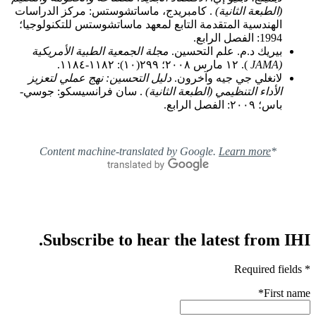
(الطبعة الثانية)
. كامبريدج، ماساتشوستس: مركز الدراسات
الهندسية المتقدمة التابع لمعهد ماساتشوستس للتكنولوجيا؛
1994: الفصل الرابع.
بيريك د.م. علم التحسين.
مجلة الجمعية الطبية الأمريكية
(JAMA
). ١٢ مارس ٢٠٠٨؛ ٢٩٩(١٠): ١١٨٢-١١٨٤.
لانغلي جي جيه وآخرون.
دليل التحسين: نهج عملي لتعزيز
الأداء التنظيمي (الطبعة الثانية)
. سان فرانسيسكو: جوسي-
باس؛ ٢٠٠٩: الفصل الرابع.
Learn more
*Content machine-translated by Google.
Subscribe to hear the latest from IHI.
* Required fields
*
First name