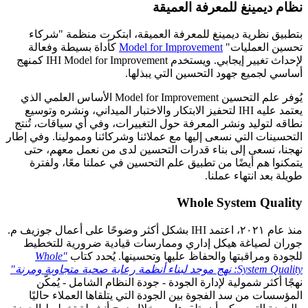
نظام ديمينغ للمعرفة العميقة
بتطبيق نظرية ديمينغ للمعرفة العميقة، ابتكرت منظمة "شركاء
تحسين العمليات"
Model for Improvement
كأداة بسيطة وفعالة
لإحداث تغيير إيجابي. ويستخدم IHI Model for Improvement كمنهج
أساسي لجميع جهود التحسين التي يبذلها.
يُوفر علم التحسين Model for Improvement الأساس العلمي الذي
يعتمد عليه IHI لتحفيز الابتكار والاختبار الميداني، ونشره وتوسيع
نطاقه لتوليد ونشر المعرفة حول التغييرات، وفي أي سياقات، تُنتج
التحسينات التي نسعى إليها مع عملائنا وشركائنا وممولينا. وفي إطار
نهجنا، نسعى إلى بناء قدرات التحسين لدى من نعمل معهم، حتى
يتمكنوا هم أيضًا من تطبيق علم التحسين في عملنا معًا، ولفترة
طويلة بعد انتهاء عملنا.
Whole System Quality
منذ عام ٢٠٢١، اعتمد IHI بشكل أكثر وضوحًا على أعمال جوزيف م.
جوران لصياغة هيكل إداري وممارسات قيادية ضرورية للتخطيط
للجودة ومراقبتها والحفاظ عليها وتحسينها. يُحدد كتاب
"Whole
System Quality: نهج موحد لبناء أنظمة رعاية صحية متجاوبة ومرنة"
نهجًا أكثر شمولية لإدارة الجودة - جودة النظام الشامل - يُمكّن
المؤسسات من سد الفجوة بين الجودة التي يتلقاها العملاء حاليًا