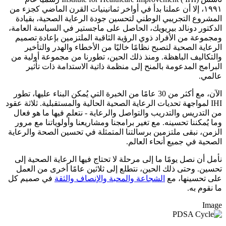
١٩٩١، إلا أن عملنا بدأ في أواخر ثمانينيات القرن الماضي كجزء من
المشروع التجريبي الوطني لتحسين جودة الرعاية الصحية، بقيادة
الدكتور دونالد بيريويك، الحاصل على ماجستير في السياسة العامة،
ومجموعة من الأفراد ذوي الرؤية الثاقبة الملتزمين بإعادة تصميم
الرعاية الصحية لتصبح نظامًا خاليًا من الأخطاء والهدر والتأخير
والتكاليف الباهظة. ومنذ ذلك الحين، تطورنا من مجموعة أولية من
البرامج المدعومة بالمنح إلى منظمة ذاتية الاستدامة ذات تأثير
عالمي.
الآن، مع أكثر من 30 عامًا من الخبرة التي يُمكن البناء عليها، تطور
IHI لمواجهة تحديات الرعاية الصحية الحالية والمستقبلية. ثلاثة عقود
من التدريس والتدريب والتواصل والرعاية - نتعلم فيها ما هو فعال
وما يُمكننا تحسينه. مع تغير برامجنا ومشاريعنا وأولوياتنا مع مرور
الزمن، نبقى ملتزمين برسالتنا المتمثلة في تحسين الصحة والرعاية
الصحية في جميع أنحاء العالم.
نأمل أن نصل يومًا ما إلى مرحلة لا تحتاج فيها الرعاية الصحية إلى
تحسين. وحتى ذلك الحين، نتطلع إلى ثلاثين عامًا أخرى من العمل
على تحسينها، مع
الشجاعة والمحبة والإنصاف والثقة
في صميم كل
ما نقوم به.
Image