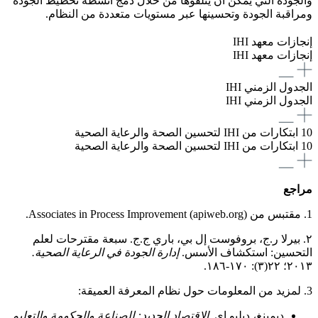
والجودة التي يمكن أن يتلقوها من خلال دمج أنشطة تخطيط الجودة
ومراقبة الجودة وتحسينها عبر مستويات متعددة من النظام.
إنجازات معهد IHI
إنجازات معهد IHI
الجدول الزمني IHI
الجدول الزمني IHI
10 ابتكارات من IHI لتحسين الصحة والرعاية الصحية
10 ابتكارات من IHI لتحسين الصحة والرعاية الصحية
مراجع
1. مقتبس من Associates in Process Improvement (apiweb.org).
٢. بيرلا ر.ج، بروفوست إل بي، باري ج.ج. سبعة مقترحات لعلم
التحسين: استكشاف الأسس.
إدارة الجودة في الرعاية الصحية.
٢٠١٣؛ ٢٢(٣): ١٧٠-١٨٦.
3. لمزيد من المعلومات حول نظام المعرفة العميقة:
ديمينغ، دبليو إي.
الاقتصاد الجديد: للصناعة والحكومة والتعليم