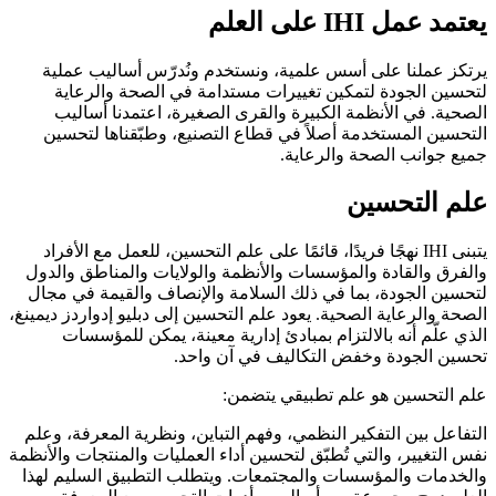
يعتمد عمل IHI على العلم
يرتكز عملنا على أسس علمية، ونستخدم ونُدرّس أساليب عملية
لتحسين الجودة لتمكين تغييرات مستدامة في الصحة والرعاية
الصحية. في الأنظمة الكبيرة والقرى الصغيرة، اعتمدنا أساليب
التحسين المستخدمة أصلاً في قطاع التصنيع، وطبّقناها لتحسين
جميع جوانب الصحة والرعاية.
علم التحسين
يتبنى IHI نهجًا فريدًا، قائمًا على علم التحسين، للعمل مع الأفراد
والفرق والقادة والمؤسسات والأنظمة والولايات والمناطق والدول
لتحسين الجودة، بما في ذلك السلامة والإنصاف والقيمة في مجال
الصحة والرعاية الصحية. يعود علم التحسين إلى دبليو إدواردز ديمينغ،
الذي علّم أنه بالالتزام بمبادئ إدارية معينة، يمكن للمؤسسات
تحسين الجودة وخفض التكاليف في آن واحد.
علم التحسين هو علم تطبيقي يتضمن:
التفاعل بين التفكير النظمي، وفهم التباين، ونظرية المعرفة، وعلم
نفس التغيير، والتي تُطبّق لتحسين أداء العمليات والمنتجات والأنظمة
والخدمات والمؤسسات والمجتمعات. ويتطلب التطبيق السليم لهذا