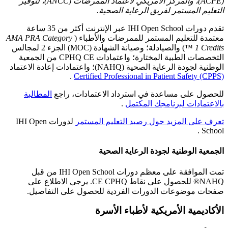
(ACPE)، والمركز الأمريكي لاعتماد الممرضات (ANCC)، لتوفير
التعليم المستمر لفريق الرعاية الصحية.
تقدم دورات IHI Open School عبر الإنترنت أكثر من 35 ساعة
معتمدة للتعليم المستمر للممرضات والأطباء (
AMA PRA Category
1 Credits
™) والصيادلة؛ وصيانة الشهادة (MOC) الجزء 2 لمجالس
التخصصات الطبية المختارة؛ واعتمادات CPHQ CE من الجمعية
الوطنية لجودة الرعاية الصحية (NAHQ)؛ واعتمادات إعادة الاعتماد
.
Certified Professional in Patient Safety (CPPS)
للحصول على مساعدة في استرداد الاعتمادات، راجع
المطالبة
بالاعتمادات لبرنامجك المكتمل
.
تعرف على المزيد حول رصيد التعليم المستمر
لدورات IHI Open
School .
الجمعية الوطنية لجودة الرعاية الصحية
تمت الموافقة على معظم دورات IHI Open School من قبل
NAHQ® للحصول على نقاط CE CPHQ. يرجى الاطلاع على
صفحات موضوعات الدورات الفردية للحصول على التفاصيل.
الأكاديمية الأمريكية لأطباء الأسرة