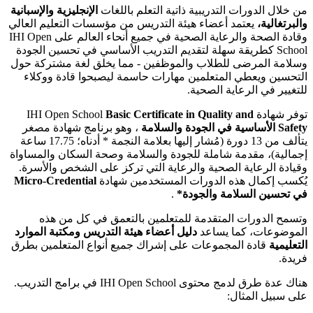
من خلال الدورات التدريبية ذاتية التعلم باللغات
الإنجليزية والإسبانية
والبرتغالية،
يعتمد أعضاء هيئة التدريس من مؤسسات التعليم العالي
وقادة الصحة والرعاية الصحية في جميع أنحاء العالم على IHI Open
School كطريقة سهلة لتقديم التدريب الأساسي في تحسين الجودة
وسلامة المرضى للطلاب والموظفين - مما يخلق لغة مشتركة حول
التحسين ويعطي المتعلمين مهارات حاسمة ليصبحوا قادة ووكلاء
للتغيير في الرعاية الصحية.
توفر شهادة IHI Open School
Basic Certificate in Quality and
Safety الأساسية في الجودة والسلامة
، وهو برنامج شهادة مصغر
يتألف من 13 دورة (مُشار إليها بعلامة النجمة * أدناه؛ 17.75 ساعة
إجمالية)، مقدمة شاملة للجودة والسلامة وصحة السكان والمساواة
وقيادة الرعاية الصحية والرعاية التي تركز على الشخص والأسرة.
يُكسب إكمال هذه الدورات المستخدمين شهادة
Micro-Credential
في تحسين السلامة والجودة*
.
وتسمح الدورات المتقدمة للمتعلمين بالتعمق في كل من هذه
الموضوعات، كما يساعد
دليل أعضاء هيئة التدريس ومكتبة الموارد
التعليمية
قادة المجموعات على إشراك جميع أنواع المتعلمين بطرق
فريدة.
هناك عدة طرق لدمج محتوى IHI Open School في برامج التدريب.
على سبيل المثال: