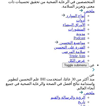
المتخصصين في الرعاية الصحية من تحقيق تحسينات ذات
معنى وتعزيز السلامة.
ملخص
أنواع الموارد
أدوات
الأوراق البيضاء
المنشورات
مدونة
Podcast
مواضيع التحسين
القدرة على التحسين
سلامة المرضى
Triple Aim
عرض الكل
عن
Toggle submenu
عن
منذ أكثر من 30 عامًا، استخدمت IHI علم التحسين لتطوير
واستدامة نتائج أفضل في الصحة والرعاية الصحية في جميع
أنحاء العالم.
ملخص
الرؤية والرسالة والقيم
تاريخ