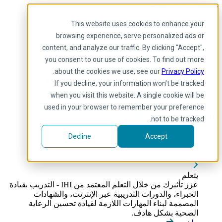
Skip to main content
My IHI
يساعد
يتبرع
This website uses cookies to enhance your
Arabic
browsing experience, serve personalized ads or
Arabic
content, and analyze our traffic. By clicking "Accept",
إنجليزي
you consent to our use of cookies. To find out more
فرنسية
.
about the cookies we use, see our
Privacy Policy
Portuguese
Spanish
If you decline, your information won’t be tracked
when you visit this website. A single cookie will be
used in your browser to remember your preference
not to be tracked.
Decline
Accept
يتعلم
Toggle submenu
يتعلم
عزز تأثيرك من خلال التعلم المعتمد من IHI - التدريب بقيادة
الخبراء، والدورات التدريبية عبر الإنترنت، والشهادات
المصممة لبناء المهارات اللازمة لقيادة تحسين الرعاية
الصحية بشكل هادف.