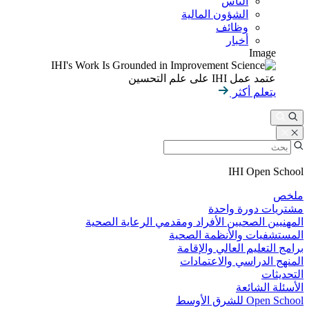
الناس
الشؤون المالية
وظائف
أخبار
Image
عتمد عمل IHI على علم التحسين
يتعلم أكثر
IHI Open School
ملخص
مشتريات دورة واحدة
المهنيين الصحيين الأفراد ومقدمي الرعاية الصحية
المستشفيات والأنظمة الصحية
برامج التعليم العالي والإقامة
المنهج الدراسي والاعتمادات
التحديثات
الأسئلة الشائعة
Open School للشرق الأوسط