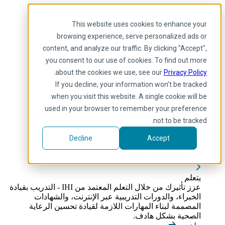
Skip to main content
My IHI
يساعد
يتبرع
This website uses cookies to enhance your
Arabic
browsing experience, serve personalized ads or
Arabic
content, and analyze our traffic. By clicking "Accept",
إنجليزي
you consent to our use of cookies. To find out more
فرنسية
.
about the cookies we use, see our
Privacy Policy
Portuguese
Spanish
If you decline, your information won’t be tracked
when you visit this website. A single cookie will be
used in your browser to remember your preference
not to be tracked.
Decline
Accept
يتعلم
Toggle submenu
يتعلم
عزز تأثيرك من خلال التعلم المعتمد من IHI - التدريب بقيادة
الخبراء، والدورات التدريبية عبر الإنترنت، والشهادات
المصممة لبناء المهارات اللازمة لقيادة تحسين الرعاية
الصحية بشكل هادف.