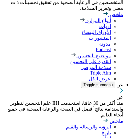
المتخصصين في الرعاية الصحية من تحقيق تحسينات ذات
معنى وتعزيز السلامة.
ملخص
أنواع الموارد
أدوات
الأوراق البيضاء
المنشورات
مدونة
Podcast
مواضيع التحسين
القدرة على التحسين
سلامة المرضى
Triple Aim
عرض الكل
عن
Toggle submenu
عن
منذ أكثر من 30 عامًا، استخدمت IHI علم التحسين لتطوير
واستدامة نتائج أفضل في الصحة والرعاية الصحية في جميع
أنحاء العالم.
ملخص
الرؤية والرسالة والقيم
تاريخ