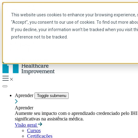
Skip to main content
My IHI
Ajuda
Doar
This website uses cookies to enhance your browsing experience, se
Portuguese
"Accept", you consent to our use of cookies. To find out more abo
Arabic
If you decline, your information won’t be tracked when you visit t
Inglês
preference not to be tracked.
Francês
Portuguese
Spanish
Aprender
Toggle submenu
Aprender
Aumente seu impacto com o aprendizado credenciado pelo IHI — t
significativas na assistência médica.
Visão geral
Cursos
Certificações