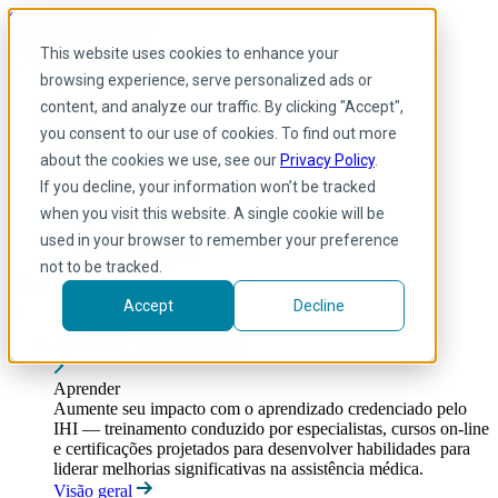
Skip to main content
My IHI
Ajuda
Doar
This website uses cookies to enhance your
Portuguese
browsing experience, serve personalized ads or
Arabic
content, and analyze our traffic. By clicking "Accept",
Inglês
you consent to our use of cookies. To find out more
Francês
Portuguese
about the cookies we use, see our
Privacy Policy
.
Spanish
If you decline, your information won’t be tracked
when you visit this website. A single cookie will be
used in your browser to remember your preference
not to be tracked.
Accept
Decline
Aprender
Toggle submenu
Aprender
Aumente seu impacto com o aprendizado credenciado pelo
IHI — treinamento conduzido por especialistas, cursos on-line
e certificações projetados para desenvolver habilidades para
liderar melhorias significativas na assistência médica.
Visão geral