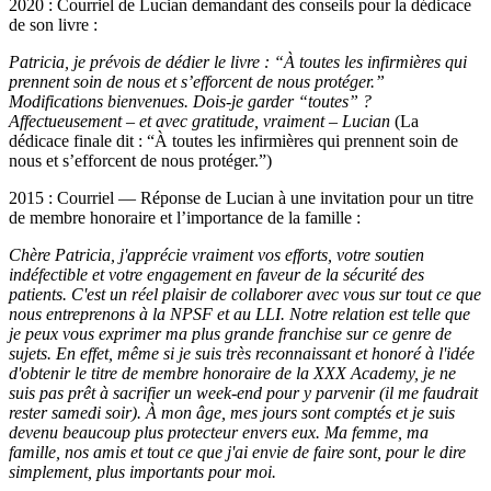
2020 : Courriel de Lucian demandant des conseils pour la dédicace
de son livre :
Patricia, je prévois de dédier le livre : “À toutes les infirmières qui
prennent soin de nous et s’efforcent de nous protéger.”
Modifications bienvenues. Dois-je garder “toutes” ?
Affectueusement – ​​et avec gratitude, vraiment – ​​Lucian
(La
dédicace finale dit : “À toutes les infirmières qui prennent soin de
nous et s’efforcent de nous protéger.”)
2015 : Courriel — Réponse de Lucian à une invitation pour un titre
de membre honoraire et l’importance de la famille :
Chère Patricia, j'apprécie vraiment vos efforts, votre soutien
indéfectible et votre engagement en faveur de la sécurité des
patients. C'est un réel plaisir de collaborer avec vous sur tout ce que
nous entreprenons à la NPSF et au LLI. Notre relation est telle que
je peux vous exprimer ma plus grande franchise sur ce genre de
sujets. En effet, même si je suis très reconnaissant et honoré à l'idée
d'obtenir le titre de membre honoraire de la XXX Academy, je ne
suis pas prêt à sacrifier un week-end pour y parvenir (il me faudrait
rester samedi soir). À mon âge, mes jours sont comptés et je suis
devenu beaucoup plus protecteur envers eux. Ma femme, ma
famille, nos amis et tout ce que j'ai envie de faire sont, pour le dire
simplement, plus importants pour moi.