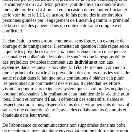
l'encadrement du LLI. Mon premier jour de travail a coïncidé avec
une table ronde du LLI où j'ai eu l'occasion de rencontrer Lucian et
de le voir, lui et le LLI, en action. Je fais partie des innombrables
personnes guidées par l'engagement de Lucian à garantir la primauté
de la sécurité des patients dans un contexte de santé complexe et
conflictuel.
Lucian était, au sens propre comme au sens figuré, un exemple de
courage et de transparence. Il remettait en question l'idée reçue selon
laquelle les préjudices causés aux patients étaient une conséquence
acceptable et collatérale des soins de santé, et que la responsabilité
des préjudices évitables incombait aux
individus
et non aux
systèmes
dans lesquels ils travaillent. Il était fermement convaincu
que le principal obstacle à la prévention des erreurs dans les soins de
santé résidait dans le fait que nous continuions à blâmer et à punir
les personnes qui commettent des erreurs. Il défendait les efforts
visant à répondre aux exigences systémiques et culturelles négligées,
pourtant nécessaires à la réalisation et au maintien de la sécurité pour
tous. Érudit et homme d'État, il défendait des soins sûrs, fiables et
respectueux pour tous, dispensés dans des environnements de travail
sains et une culture de sécurité, avec des collaborateurs épanouis et
épanouis dans leur travail.
De l'abondance de communications non supprimées dans ma boîte
de réception, et avec gratitude envers mon équipe informatique pour