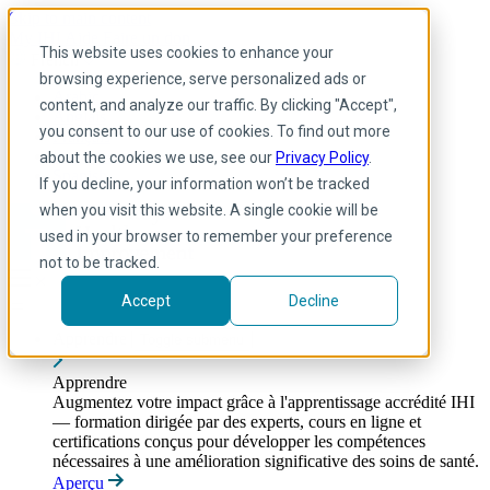
Skip to main content
My IHI
Aide
Faire un don
This website uses cookies to enhance your
French
browsing experience, serve personalized ads or
Arabic
content, and analyze our traffic. By clicking "Accept",
Anglais
you consent to our use of cookies. To find out more
Français
Portuguese
about the cookies we use, see our
Privacy Policy
.
Spanish
If you decline, your information won’t be tracked
when you visit this website. A single cookie will be
used in your browser to remember your preference
not to be tracked.
Accept
Decline
Apprendre
Toggle submenu
Apprendre
Augmentez votre impact grâce à l'apprentissage accrédité IHI
— formation dirigée par des experts, cours en ligne et
certifications conçus pour développer les compétences
nécessaires à une amélioration significative des soins de santé.
Aperçu