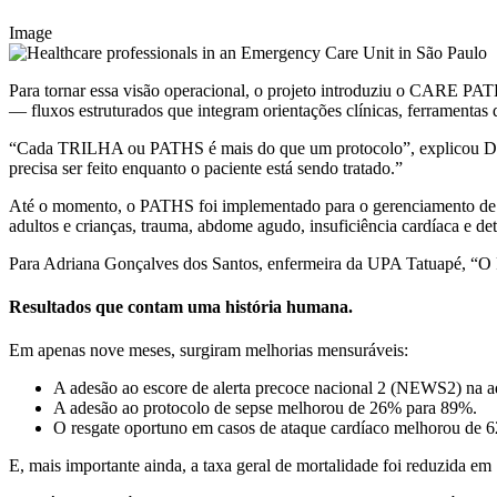
Image
Para tornar essa visão operacional, o projeto introduziu o CARE PA
— fluxos estruturados que integram orientações clínicas, ferramentas 
“Cada TRILHA ou PATHS é mais do que um protocolo”, explicou Daniel
precisa ser feito enquanto o paciente está sendo tratado.”
Até o momento, o PATHS foi implementado para o gerenciamento de oito
adultos e crianças, trauma, abdome agudo, insuficiência cardíaca e de
Para Adriana Gonçalves dos Santos, enfermeira da UPA Tatuapé, “O PA
Resultados que contam uma história humana.
Em apenas nove meses, surgiram melhorias mensuráveis:
A adesão ao escore de alerta precoce nacional 2 (NEWS2) na 
A adesão ao protocolo de sepse melhorou de 26% para 89%.
O resgate oportuno em casos de ataque cardíaco melhorou de 
E, mais importante ainda, a taxa geral de mortalidade foi reduzida em