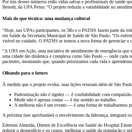
Por trás desses números estão vidas salvas e profissionais de saúde
Benetti, da UPA Perus: “O projeto reduziu a variabilidade no atendi
Mais do que técnica: uma mudança cultural
“Hoje, nas UPAs participantes, os 5Rs e o PATHS fazem parte da rotina
em Saúde da Secretaria Municipal de Saúde de São Paulo. “Os enferme
visível no cuidado. O PATHS se tornou a nova forma de gerenciar o 
“A UPA em Ação, uma iniciativa de atendimento de emergência que e
uma cidade tão dinâmica e complexa como São Paulo — onde cada resga
pacientes, mostrando que, quando priorizamos cada vida e aprendemos
Olhando para o futuro
À medida que o projeto evolui, suas lições ressoam além de São Paul
Padronização não é rigidez — é confiabilidade com compaixão
Medir não é apenas contar — é dar sentido ao trabalho.
A melhoria não é um evento — é uma forma de trabalharmos jun
A próxima fase aprofundará o envolvimento da liderança, integrará os
Ederson Almeida, Diretor de Excelência em Saúde do Hospital Einstein
reduzir o desperdício e os custos, melhorar a saúde da população e pr