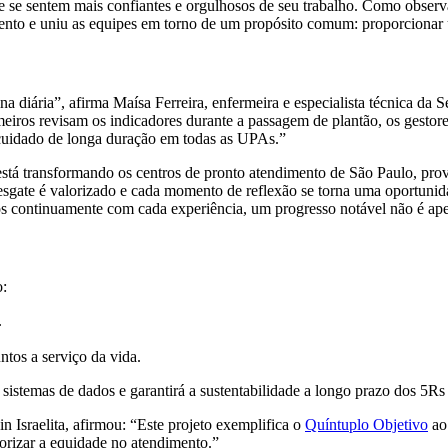
 que se sentem mais confiantes e orgulhosos de seu trabalho. Como ob
mento e uniu as equipes em torno de um propósito comum: proporcionar u
 diária”, afirma Maísa Ferreira, enfermeira e especialista técnica da S
iros revisam os indicadores durante a passagem de plantão, os gestore
cuidado de longa duração em todas as UPAs.”
stá transformando os centros de pronto atendimento de São Paulo, pr
te é valorizado e cada momento de reflexão se torna uma oportunidade
 continuamente com cada experiência, um progresso notável não é apena
o:
.
tos a serviço da vida.
 sistemas de dados e garantirá a sustentabilidade a longo prazo dos 5
 Israelita, afirmou: “Este projeto exemplifica o
Quíntuplo Objetivo
ao 
iorizar a equidade no atendimento.”