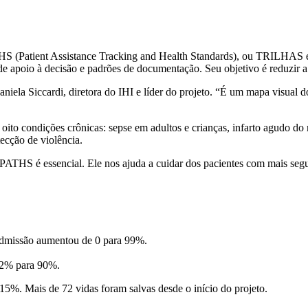
THS (Patient Assistance Tracking and Health Standards), ou TRILHAS e
de apoio à decisão e padrões de documentação. Seu objetivo é reduzir a
a Siccardi, diretora do IHI e líder do projeto. “É um mapa visual do
 condições crônicas: sepse em adultos e crianças, infarto agudo do mio
tecção de violência.
THS é essencial. Ele nos ajuda a cuidar dos pacientes com mais segur
admissão aumentou de 0 para 99%.
62% para 90%.
 15%. Mais de 72 vidas foram salvas desde o início do projeto.