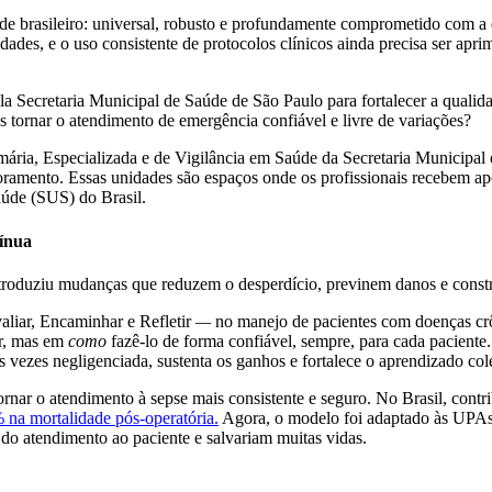
úde brasileiro: universal, robusto e profundamente comprometido com a 
idades, e o uso consistente de protocolos clínicos ainda precisa ser a
la Secretaria Municipal de Saúde de São Paulo para fortalecer a quali
rnar o atendimento de emergência confiável e livre de variações?
ria, Especializada e de Vigilância em Saúde da Secretaria Municipal d
amento. Essas unidades são espaços onde os profissionais recebem apoio
úde (SUS) do Brasil.
ínua
 introduziu mudanças que reduzem o desperdício, previnem danos e cons
liar, Encaminhar e Refletir
—
no manejo de pacientes com doenças crô
r, mas em
como
fazê-lo de forma confiável, sempre, para cada paciente. 
s vezes negligenciada, sustenta os ganhos e fortalece o aprendizado col
nar o atendimento à sepse mais consistente e seguro. No Brasil, cont
 na mortalidade pós-operatória.
Agora, o modelo foi adaptado às UPAs 
 do atendimento ao paciente e salvariam muitas vidas.