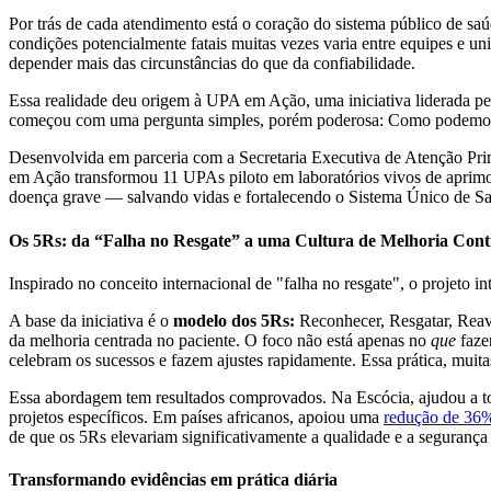
Por trás de cada atendimento está o coração do sistema público de sa
condições potencialmente fatais muitas vezes varia entre equipes e un
depender mais das circunstâncias do que da confiabilidade.
Essa realidade deu origem à UPA em Ação, uma iniciativa liderada pe
começou com uma pergunta simples, porém poderosa: Como podemos to
Desenvolvida em parceria com a Secretaria Executiva de Atenção Primá
em Ação transformou 11 UPAs piloto em laboratórios vivos de aprimor
doença grave — salvando vidas e fortalecendo o Sistema Único de Sa
Os 5Rs: da “Falha no Resgate” a uma Cultura de Melhoria Cont
Inspirado no conceito internacional de "falha no resgate", o projeto
A base da iniciativa é o
modelo dos 5Rs:
Reconhecer, Resgatar, Reava
da melhoria centrada no paciente. O foco não está apenas no
que
faze
celebram os sucessos e fazem ajustes rapidamente. Essa prática, muita
Essa abordagem tem resultados comprovados. Na Escócia, ajudou a tor
projetos específicos. Em países africanos, apoiou uma
redução de 36%
de que os 5Rs elevariam significativamente a qualidade e a segurança
Transformando evidências em prática diária