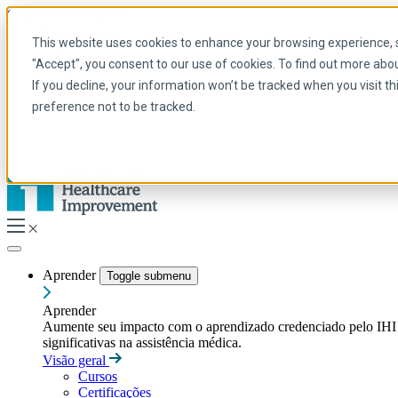
Skip to main content
My IHI
Ajuda
Doar
This website uses cookies to enhance your browsing experience, se
Portuguese
"Accept", you consent to our use of cookies. To find out more abo
Arabic
If you decline, your information won’t be tracked when you visit t
Inglês
preference not to be tracked.
Francês
Portuguese
Spanish
Aprender
Toggle submenu
Aprender
Aumente seu impacto com o aprendizado credenciado pelo IHI — t
significativas na assistência médica.
Visão geral
Cursos
Certificações