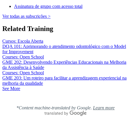
Assinatura de grupo com acesso total
Ver todas as subscrições >
Related Training
Cursos: Escola Aberta
DQA 101: Aprimorando o atendimento odontológico com o Model
for Improvement
Courses: Open School
GME 202: Desenvolvendo Experiências Educacionais na Melhoria
da Assistência à Saúde
Courses: Open School
GME 203: Um roteiro para facilitar a aprendizagem experiencial na
melhoria da qualidade
See More
*Content machine-translated by Google.
Learn more