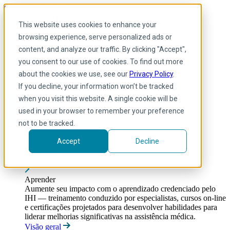
Skip to main content
My IHI
Ajuda
Doar
This website uses cookies to enhance your
Portuguese
browsing experience, serve personalized ads or
Arabic
content, and analyze our traffic. By clicking "Accept",
Inglês
you consent to our use of cookies. To find out more
Francês
Portuguese
about the cookies we use, see our
Privacy Policy
.
Spanish
If you decline, your information won’t be tracked
when you visit this website. A single cookie will be
used in your browser to remember your preference
not to be tracked.
Accept
Decline
Aprender
Toggle submenu
Aprender
Aumente seu impacto com o aprendizado credenciado pelo
IHI — treinamento conduzido por especialistas, cursos on-line
e certificações projetados para desenvolver habilidades para
liderar melhorias significativas na assistência médica.
Visão geral