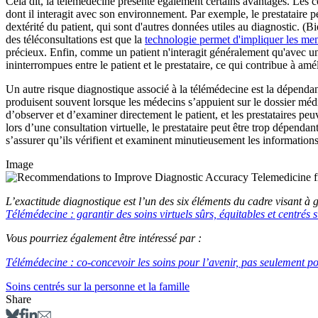
Cela dit, la télémédecine présente également certains avantages. Les co
dont il interagit avec son environnement. Par exemple, le prestataire pe
dextérité du patient, qui sont d'autres données utiles au diagnostic. (
des téléconsultations est que la
technologie permet d'impliquer les mem
précieux. Enfin, comme un patient n'interagit généralement qu'avec un 
ininterrompues entre le patient et le prestataire, ce qui contribue à amé
Un autre risque diagnostique associé à la télémédecine est la dépendan
produisent souvent lorsque les médecins s’appuient sur le dossier médi
d’observer et d’examiner directement le patient, et les prestataires pe
lors d’une consultation virtuelle, le prestataire peut être trop dépendan
s’assurer qu’ils vérifient et examinent minutieusement les informations
Image
L’exactitude diagnostique est l’un des six éléments du cadre visant à 
Télémédecine : garantir des soins virtuels sûrs, équitables et centrés 
Vous pourriez également être intéressé par :
Télémédecine : co-concevoir les soins pour l’avenir, pas seulement p
Soins centrés sur la personne et la famille
Share