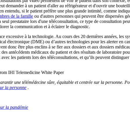
nsultations par vidéo permettent de voir le patient dans son contexte, et
ut demander à un patient d'aller au réfrigérateur et d'ouvrir une bouteill
Bien entendu, si le patient préfère une plus grande intimité, comme indiqu
bres de la famille
ou d'autres personnes qui peuvent être dispersées g
seul prestataire lors d'une téléconsultation, ce type de consultation pe
liorer la communication et à éclairer le diagnostic.
ce excessive à la technologie. Au cours des 20 dernières années, les sy
cal électronique (DME) ou d’autres technologies pour les alerter en cas 
uvent donc être plus enclins à se fier aux dossiers et aux dossiers médi
t des antécédents médicaux du patient et des résultats de laboratoire pour 
 avec les patients lors des téléconsultations, et qu’ils peuvent distingue
garantir une télémédecine sûre, équitable et centrée sur la personne. Po
sur la personne
.
our la pandémie