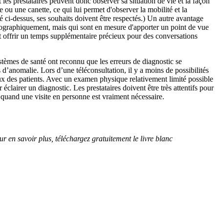
 les prestataires peuvent donc observer sa situation de vie et la façon
e ou une canette, ce qui lui permet d'observer la mobilité et la
é ci-dessus, ses souhaits doivent être respectés.) Un autre avantage
éographiquement, mais qui sont en mesure d'apporter un point de vue
ut offrir un temps supplémentaire précieux pour des conversations
stèmes de santé ont reconnu que les erreurs de diagnostic se
d’anomalie. Lors d’une téléconsultation, il y a moins de possibilités
caux des patients. Avec un examen physique relativement limité possible
éclairer un diagnostic. Les prestataires doivent être très attentifs pour
r quand une visite en personne est vraiment nécessaire.
ur en savoir plus, téléchargez gratuitement le
livre blanc