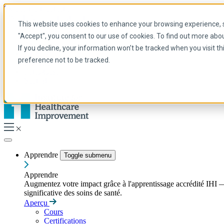
Skip to main content
My IHI
Aide
Faire un don
This website uses cookies to enhance your browsing experience, se
French
"Accept", you consent to our use of cookies. To find out more abo
Arabic
If you decline, your information won’t be tracked when you visit t
Anglais
preference not to be tracked.
Français
Portuguese
Spanish
Apprendre
Toggle submenu
Apprendre
Augmentez votre impact grâce à l'apprentissage accrédité IHI — 
significative des soins de santé.
Aperçu
Cours
Certifications