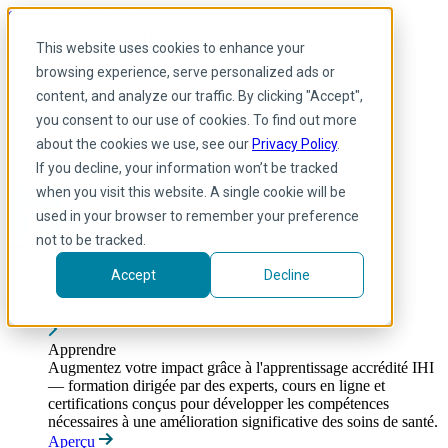
Skip to main content
My IHI
Aide
Faire un don
This website uses cookies to enhance your
French
browsing experience, serve personalized ads or
Arabic
content, and analyze our traffic. By clicking "Accept",
Anglais
you consent to our use of cookies. To find out more
Français
Portuguese
about the cookies we use, see our
Privacy Policy
.
Spanish
If you decline, your information won’t be tracked
when you visit this website. A single cookie will be
used in your browser to remember your preference
not to be tracked.
Accept
Decline
Apprendre
Toggle submenu
Apprendre
Augmentez votre impact grâce à l'apprentissage accrédité IHI
— formation dirigée par des experts, cours en ligne et
certifications conçus pour développer les compétences
nécessaires à une amélioration significative des soins de santé.
Aperçu