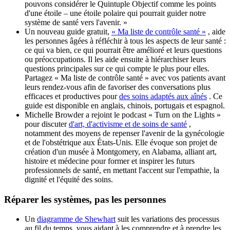
pouvons considérer le Quintuple Objectif comme les points
d'une étoile – une étoile polaire qui pourrait guider notre
système de santé vers l'avenir. »
Un nouveau guide gratuit,
« Ma liste de contrôle santé »
, aide
les personnes âgées à réfléchir à tous les aspects de leur santé :
ce qui va bien, ce qui pourrait être amélioré et leurs questions
ou préoccupations. Il les aide ensuite à hiérarchiser leurs
questions principales sur ce qui compte le plus pour elles.
Partagez « Ma liste de contrôle santé » avec vos patients avant
leurs rendez-vous afin de favoriser des conversations plus
efficaces et productives pour
des soins adaptés aux aînés
. Ce
guide est disponible en anglais, chinois, portugais et espagnol.
Michelle Browder a rejoint le podcast « Turn on the Lights »
pour discuter
d'art, d'activisme et de soins de santé
,
notamment des moyens de repenser l'avenir de la gynécologie
et de l'obstétrique aux États-Unis. Elle évoque son projet de
création d'un musée à Montgomery, en Alabama, alliant art,
histoire et médecine pour former et inspirer les futurs
professionnels de santé, en mettant l'accent sur l'empathie, la
dignité et l'équité des soins.
Réparer les systèmes, pas les personnes
Un
diagramme de Shewhart
suit les variations des processus
au fil du temps, vous aidant à les comprendre et à prendre les