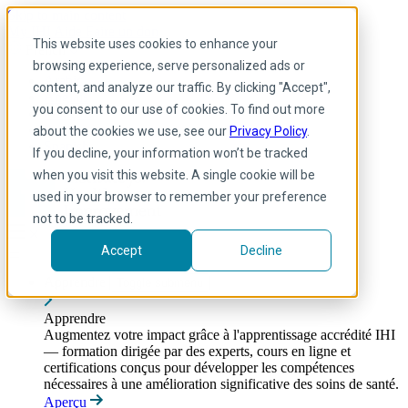
Skip to main content
My IHI
Aide
Faire un don
This website uses cookies to enhance your
French
browsing experience, serve personalized ads or
Arabic
content, and analyze our traffic. By clicking "Accept",
Anglais
you consent to our use of cookies. To find out more
Français
Portuguese
about the cookies we use, see our
Privacy Policy
.
Spanish
If you decline, your information won’t be tracked
when you visit this website. A single cookie will be
used in your browser to remember your preference
not to be tracked.
Accept
Decline
Apprendre
Toggle submenu
Apprendre
Augmentez votre impact grâce à l'apprentissage accrédité IHI
— formation dirigée par des experts, cours en ligne et
certifications conçus pour développer les compétences
nécessaires à une amélioration significative des soins de santé.
Aperçu