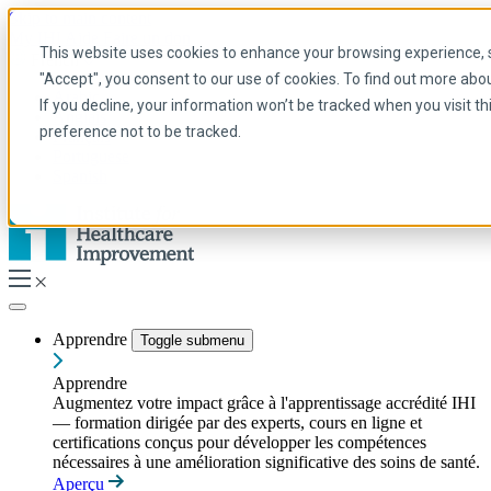
Skip to main content
My IHI
Aide
Faire un don
This website uses cookies to enhance your browsing experience, se
French
"Accept", you consent to our use of cookies. To find out more abo
Arabic
If you decline, your information won’t be tracked when you visit t
Anglais
preference not to be tracked.
Français
Portuguese
Spanish
Apprendre
Toggle submenu
Apprendre
Augmentez votre impact grâce à l'apprentissage accrédité IHI
— formation dirigée par des experts, cours en ligne et
certifications conçus pour développer les compétences
nécessaires à une amélioration significative des soins de santé.
Aperçu