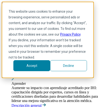
Skip to main content
Mi IHI
Ayuda
Donar
This website uses cookies to enhance your
Spanish
browsing experience, serve personalized ads or
Arabic
content, and analyze our traffic. By clicking "Accept",
Inglés
you consent to our use of cookies. To find out more
Francés
Portuguese
about the cookies we use, see our
Privacy Policy
.
Spanish
If you decline, your information won’t be tracked
when you visit this website. A single cookie will be
used in your browser to remember your preference
not to be tracked.
Accept
Decline
Aprender
Toggle submenu
Aprender
Aumente su impacto con aprendizaje acreditado por IHI:
capacitación dirigida por expertos, cursos en línea y
certificaciones diseñadas para desarrollar habilidades para
liderar una mejora significativa en la atención médica.
Descripción general