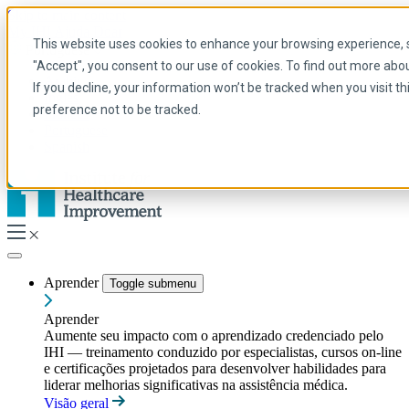
Skip to main content
My IHI
Ajuda
Doar
This website uses cookies to enhance your browsing experience, se
Portuguese
"Accept", you consent to our use of cookies. To find out more abo
Arabic
If you decline, your information won’t be tracked when you visit t
Inglês
preference not to be tracked.
Francês
Portuguese
Spanish
Aprender
Toggle submenu
Aprender
Aumente seu impacto com o aprendizado credenciado pelo
IHI — treinamento conduzido por especialistas, cursos on-line
e certificações projetados para desenvolver habilidades para
liderar melhorias significativas na assistência médica.
Visão geral