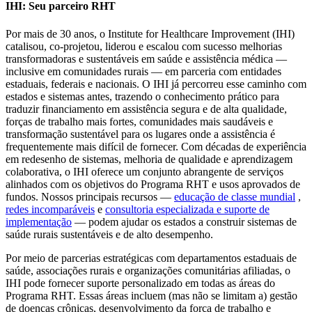
IHI: Seu parceiro RHT
Por mais de 30 anos, o Institute for Healthcare Improvement (IHI)
catalisou, co-projetou, liderou e escalou com sucesso melhorias
transformadoras e sustentáveis ​​em saúde e assistência médica —
inclusive em comunidades rurais — em parceria com entidades
estaduais, federais e nacionais. O IHI já percorreu esse caminho com
estados e sistemas antes, trazendo o conhecimento prático para
traduzir financiamento em assistência segura e de alta qualidade,
forças de trabalho mais fortes, comunidades mais saudáveis ​​e
transformação sustentável para os lugares onde a assistência é
frequentemente mais difícil de fornecer. Com décadas de experiência
em redesenho de sistemas, melhoria de qualidade e aprendizagem
colaborativa, o IHI oferece um conjunto abrangente de serviços
alinhados com os objetivos do Programa RHT e usos aprovados de
fundos. Nossos principais recursos —
educação de classe mundial
,
redes incomparáveis
​​e
consultoria especializada e suporte de
implementação
— podem ajudar os estados a construir sistemas de
saúde rurais sustentáveis ​​e de alto desempenho.
Por meio de parcerias estratégicas com departamentos estaduais de
saúde, associações rurais e organizações comunitárias afiliadas, o
IHI pode fornecer suporte personalizado em todas as áreas do
Programa RHT. Essas áreas incluem (mas não se limitam a) gestão
de doenças crônicas, desenvolvimento da força de trabalho e