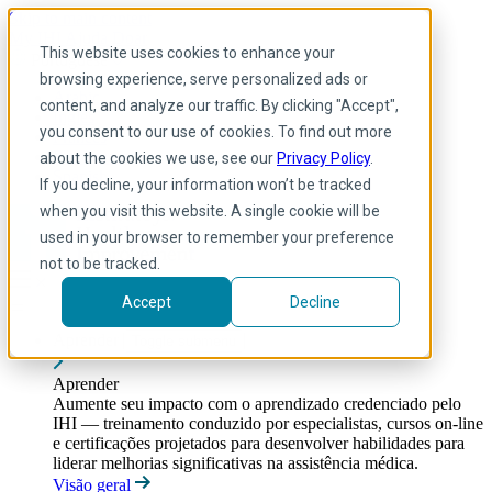
Skip to main content
My IHI
Ajuda
Doar
This website uses cookies to enhance your
Portuguese
browsing experience, serve personalized ads or
Arabic
content, and analyze our traffic. By clicking "Accept",
Inglês
you consent to our use of cookies. To find out more
Francês
Portuguese
about the cookies we use, see our
Privacy Policy
.
Spanish
If you decline, your information won’t be tracked
when you visit this website. A single cookie will be
used in your browser to remember your preference
not to be tracked.
Accept
Decline
Aprender
Toggle submenu
Aprender
Aumente seu impacto com o aprendizado credenciado pelo
IHI — treinamento conduzido por especialistas, cursos on-line
e certificações projetados para desenvolver habilidades para
liderar melhorias significativas na assistência médica.
Visão geral