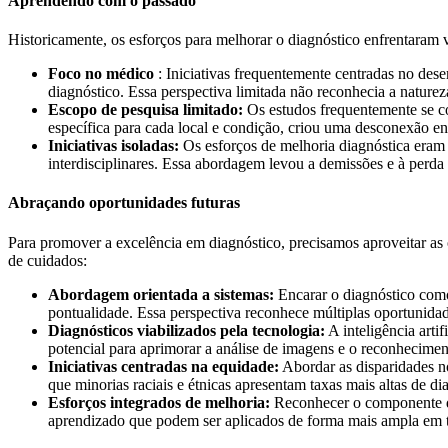
Aprendendo com o passado
Historicamente, os esforços para melhorar o diagnóstico enfrentaram v
Foco no médico
: Iniciativas frequentemente centradas no des
diagnóstico. Essa perspectiva limitada não reconhecia a nature
Escopo de pesquisa limitado:
Os estudos frequentemente se co
específica para cada local e condição, criou uma desconexão entr
Iniciativas isoladas:
Os esforços de melhoria diagnóstica eram 
interdisciplinares. Essa abordagem levou a demissões e à perda
Abraçando oportunidades futuras
Para promover a excelência em diagnóstico, precisamos aproveitar as
de cuidados:
Abordagem orientada a sistemas:
Encarar o diagnóstico como
pontualidade. Essa perspectiva reconhece múltiplas oportunidad
Diagnósticos viabilizados pela tecnologia:
A inteligência arti
potencial para aprimorar a análise de imagens e o reconhecime
Iniciativas centradas na equidade:
Abordar as disparidades no
que minorias raciais e étnicas apresentam taxas mais altas de dia
Esforços integrados de melhoria:
Reconhecer o componente di
aprendizado que podem ser aplicados de forma mais ampla em t