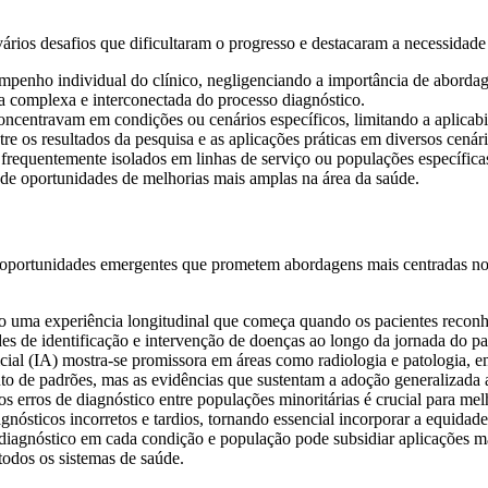
ários desafios que dificultaram o progresso e destacaram a necessidade d
empenho individual do clínico, negligenciando a importância de abordag
za complexa e interconectada do processo diagnóstico.
ncentravam em condições ou cenários específicos, limitando a aplicabi
e os resultados da pesquisa e as aplicações práticas em diversos cenári
frequentemente isolados em linhas de serviço ou populações específic
 de oportunidades de melhorias mais amplas na área da saúde.
 oportunidades emergentes que prometem abordagens mais centradas no 
 uma experiência longitudinal que começa quando os pacientes reconh
es de identificação e intervenção de doenças ao longo da jornada do pa
ficial (IA) mostra-se promissora em áreas como radiologia e patologia,
nto de padrões, mas as evidências que sustentam a adoção generalizada
s erros de diagnóstico entre populações minoritárias é crucial para me
gnósticos incorretos e tardios, tornando essencial incorporar a equidade 
agnóstico em cada condição e população pode subsidiar aplicações mai
odos os sistemas de saúde.