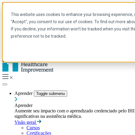
Skip to main content
My IHI
Ajuda
Doar
This website uses cookies to enhance your browsing experience, se
Portuguese
"Accept", you consent to our use of cookies. To find out more abo
Arabic
If you decline, your information won’t be tracked when you visit t
Inglês
preference not to be tracked.
Francês
Portuguese
Spanish
Aprender
Toggle submenu
Aprender
Aumente seu impacto com o aprendizado credenciado pelo IHI — t
significativas na assistência médica.
Visão geral
Cursos
Certificações