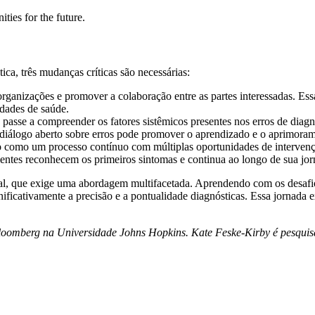
ca, três mudanças críticas são necessárias:
 organizações e promover a colaboração entre as partes interessadas. Es
dades de saúde.
 passe a compreender os fatores sistêmicos presentes nos erros de diagn
 o diálogo aberto sobre erros pode promover o aprendizado e o aprimora
o como um processo contínuo com múltiplas oportunidades de interven
ntes reconhecem os primeiros sintomas e continua ao longo de sua jor
al, que exige uma abordagem multifacetada. Aprendendo com os desafi
icativamente a precisão e a pontualidade diagnósticas. Essa jornada 
Bloomberg na Universidade Johns Hopkins. Kate Feske-Kirby é pesqui