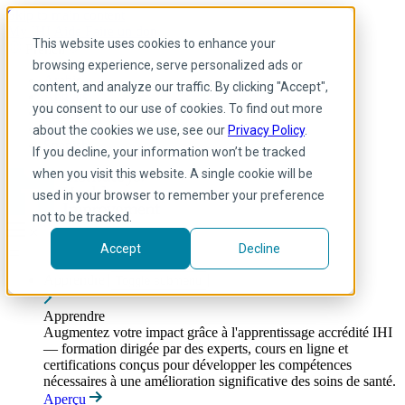
Skip to main content
My IHI
Aide
Faire un don
This website uses cookies to enhance your
French
browsing experience, serve personalized ads or
Arabic
content, and analyze our traffic. By clicking "Accept",
Anglais
you consent to our use of cookies. To find out more
Français
Portuguese
about the cookies we use, see our
Privacy Policy
.
Spanish
If you decline, your information won’t be tracked
when you visit this website. A single cookie will be
used in your browser to remember your preference
not to be tracked.
Accept
Decline
Apprendre
Toggle submenu
Apprendre
Augmentez votre impact grâce à l'apprentissage accrédité IHI
— formation dirigée par des experts, cours en ligne et
certifications conçus pour développer les compétences
nécessaires à une amélioration significative des soins de santé.
Aperçu