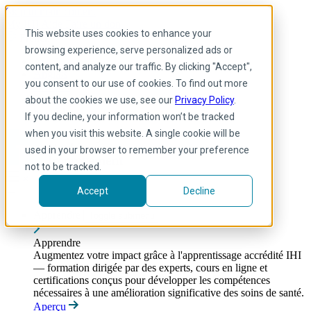
Skip to main content
My IHI
Aide
Faire un don
This website uses cookies to enhance your
French
browsing experience, serve personalized ads or
Arabic
content, and analyze our traffic. By clicking "Accept",
Anglais
you consent to our use of cookies. To find out more
Français
Portuguese
about the cookies we use, see our
Privacy Policy
.
Spanish
If you decline, your information won’t be tracked
when you visit this website. A single cookie will be
used in your browser to remember your preference
not to be tracked.
Accept
Decline
Apprendre
Toggle submenu
Apprendre
Augmentez votre impact grâce à l'apprentissage accrédité IHI
— formation dirigée par des experts, cours en ligne et
certifications conçus pour développer les compétences
nécessaires à une amélioration significative des soins de santé.
Aperçu