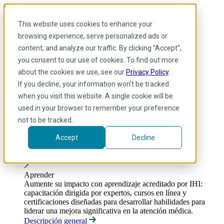
Skip to main content
Mi IHI
Ayuda
Donar
This website uses cookies to enhance your
Spanish
browsing experience, serve personalized ads or
Arabic
content, and analyze our traffic. By clicking "Accept",
Inglés
you consent to our use of cookies. To find out more
Francés
Portuguese
about the cookies we use, see our
Privacy Policy
.
Spanish
If you decline, your information won’t be tracked
when you visit this website. A single cookie will be
used in your browser to remember your preference
not to be tracked.
Accept
Decline
Aprender
Toggle submenu
Aprender
Aumente su impacto con aprendizaje acreditado por IHI:
capacitación dirigida por expertos, cursos en línea y
certificaciones diseñadas para desarrollar habilidades para
liderar una mejora significativa en la atención médica.
Descripción general