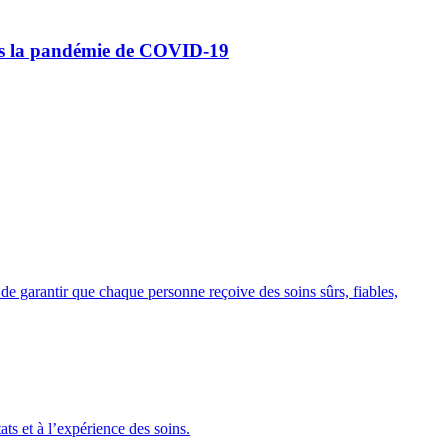
près la pandémie de COVID-19
de garantir que chaque personne reçoive des soins sûrs, fiables,
ts et à l’expérience des soins.