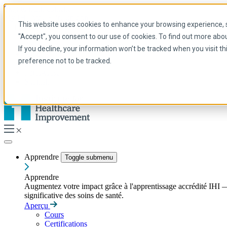
Skip to main content
My IHI
Aide
Faire un don
This website uses cookies to enhance your browsing experience, se
French
"Accept", you consent to our use of cookies. To find out more abo
Arabic
If you decline, your information won’t be tracked when you visit t
Anglais
preference not to be tracked.
Français
Portuguese
Spanish
Apprendre
Toggle submenu
Apprendre
Augmentez votre impact grâce à l'apprentissage accrédité IHI — 
significative des soins de santé.
Aperçu
Cours
Certifications