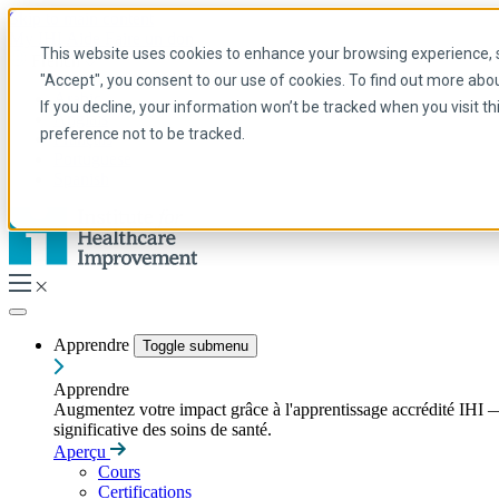
Skip to main content
My IHI
Aide
Faire un don
This website uses cookies to enhance your browsing experience, se
French
"Accept", you consent to our use of cookies. To find out more abo
Arabic
If you decline, your information won’t be tracked when you visit t
Anglais
preference not to be tracked.
Français
Portuguese
Spanish
Apprendre
Toggle submenu
Apprendre
Augmentez votre impact grâce à l'apprentissage accrédité IHI — 
significative des soins de santé.
Aperçu
Cours
Certifications