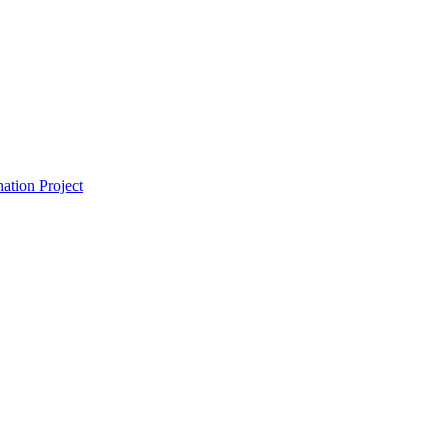
ation Project
n the EHR Era.