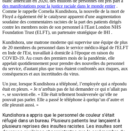
blanc américain en 2020, des millions de personnes ont pris part à
des manifestations pour la justice raciale dans le monde entier
.
Comme le rappelle Cornelia Kundishora, la nouvelle de la mort de
Floyd a également été le catalyseur apparent d'une augmentation
soudaine des commentaires racistes de la part des patients dirigés
contre les membres noirs de son personnel à l'East London NHS
Foundation Trust (ELFT), un partenaire stratégique de IHI .
Kundishora, une matrone moderne qui supervise une équipe de plus
de 20 membres du personnel dans le service médico-légal de l'ELFT
en Inde de l'Est, travaillait à domicile à l'époque en raison du
COVID-19. Au cours des premiers mois de la pandémie, elle
appelait quotidiennement pour prendre des nouvelles du personnel
du service, d'autant plus que tous étaient confrontés aux risques, aux
conséquences et aux incertitudes du virus.
Un jour, lorsque Kundishora a téléphoné, l’employée qui a répondu
était en pleurs. « Je n’arrêtais pas de lui demander ce qui n’allait pas
», se souvient-elle. « Elle était tellement bouleversée qu’elle ne
pouvait pas parler. Elle a passé le téléphone à quelqu’un d’autre et
elle pleurait aussi. »
Kundishora a appris que le personnel de couleur s'était
réfugié dans un bureau. Plusieurs patients leur lançaient à
plusieurs reprises des insultes racistes. Les insultes sont