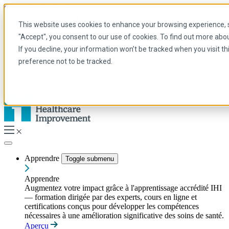
Skip to main content
My IHI
Aide
Faire un don
This website uses cookies to enhance your browsing experience, se
French
"Accept", you consent to our use of cookies. To find out more abo
Arabic
If you decline, your information won’t be tracked when you visit t
Anglais
preference not to be tracked.
Français
Portuguese
Spanish
Apprendre
Toggle submenu
Apprendre
Augmentez votre impact grâce à l'apprentissage accrédité IHI
— formation dirigée par des experts, cours en ligne et
certifications conçus pour développer les compétences
nécessaires à une amélioration significative des soins de santé.
Aperçu