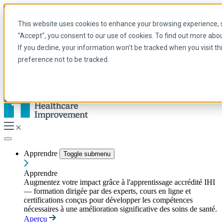
Skip to main content
My IHI
Aide
Faire un don
This website uses cookies to enhance your browsing experience, se
French
"Accept", you consent to our use of cookies. To find out more abo
Arabic
If you decline, your information won’t be tracked when you visit t
Anglais
preference not to be tracked.
Français
Portuguese
Spanish
Apprendre
Toggle submenu
Apprendre
Augmentez votre impact grâce à l'apprentissage accrédité IHI
— formation dirigée par des experts, cours en ligne et
certifications conçus pour développer les compétences
nécessaires à une amélioration significative des soins de santé.
Aperçu