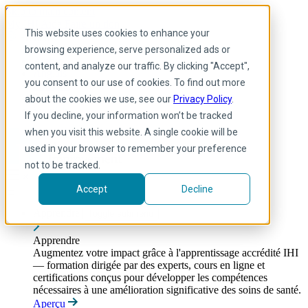
Skip to main content
My IHI
Aide
Faire un don
This website uses cookies to enhance your
French
browsing experience, serve personalized ads or
Arabic
content, and analyze our traffic. By clicking "Accept",
Anglais
you consent to our use of cookies. To find out more
Français
Portuguese
about the cookies we use, see our
Privacy Policy
.
Spanish
If you decline, your information won’t be tracked
when you visit this website. A single cookie will be
used in your browser to remember your preference
not to be tracked.
Accept
Decline
Apprendre
Toggle submenu
Apprendre
Augmentez votre impact grâce à l'apprentissage accrédité IHI
— formation dirigée par des experts, cours en ligne et
certifications conçus pour développer les compétences
nécessaires à une amélioration significative des soins de santé.
Aperçu