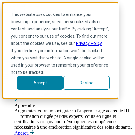
Skip to main content
My IHI
Aide
Faire un don
This website uses cookies to enhance your
French
browsing experience, serve personalized ads or
Arabic
content, and analyze our traffic. By clicking "Accept",
Anglais
you consent to our use of cookies. To find out more
Français
Portuguese
about the cookies we use, see our
Privacy Policy
.
Spanish
If you decline, your information won’t be tracked
when you visit this website. A single cookie will be
used in your browser to remember your preference
not to be tracked.
Accept
Decline
Apprendre
Toggle submenu
Apprendre
Augmentez votre impact grâce à l'apprentissage accrédité IHI
— formation dirigée par des experts, cours en ligne et
certifications conçus pour développer les compétences
nécessaires à une amélioration significative des soins de santé.
Aperçu