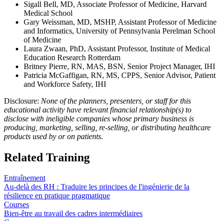
Sigall Bell, MD, Associate Professor of Medicine, Harvard
Medical School
Gary Weissman, MD, MSHP, Assistant Professor of Medicine
and Informatics, University of Pennsylvania Perelman School
of Medicine
Laura Zwaan, PhD, Assistant Professor, Institute of Medical
Education Research Rotterdam
Britney Pierre, RN, MAS, BSN, Senior Project Manager, IHI
Patricia McGaffigan, RN, MS, CPPS, Senior Advisor, Patient
and Workforce Safety, IHI
Disclosure:
None of the planners, presenters, or staff for this
educational activity have relevant financial relationship(s) to
disclose with ineligible companies whose primary business is
producing, marketing, selling, re-selling, or distributing healthcare
products used by or on patients.
Related Training
Entraînement
Au-delà des RH : Traduire les principes de l'ingénierie de la
résilience en pratique pragmatique
Courses
Bien-être au travail des cadres intermédiaires