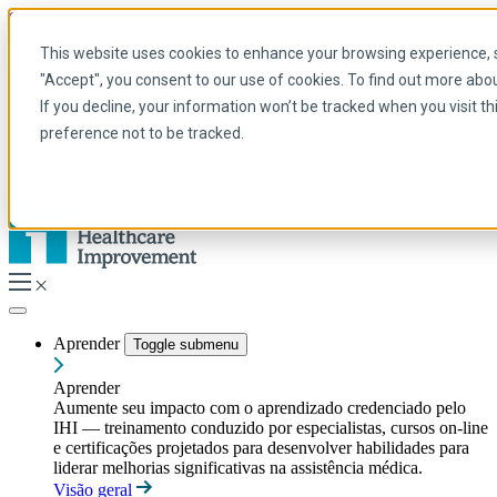
Skip to main content
My IHI
Ajuda
Doar
This website uses cookies to enhance your browsing experience, se
Portuguese
"Accept", you consent to our use of cookies. To find out more abo
Arabic
If you decline, your information won’t be tracked when you visit t
Inglês
preference not to be tracked.
Francês
Portuguese
Spanish
Aprender
Toggle submenu
Aprender
Aumente seu impacto com o aprendizado credenciado pelo
IHI — treinamento conduzido por especialistas, cursos on-line
e certificações projetados para desenvolver habilidades para
liderar melhorias significativas na assistência médica.
Visão geral