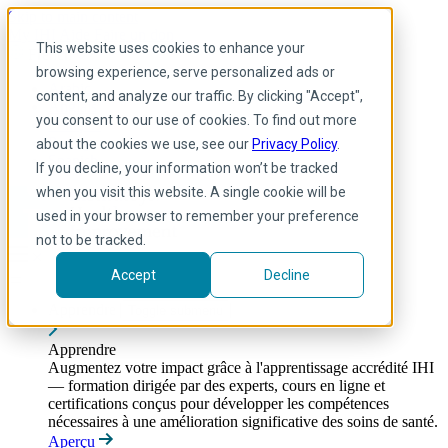
Skip to main content
My IHI
Aide
Faire un don
This website uses cookies to enhance your
French
browsing experience, serve personalized ads or
Arabic
content, and analyze our traffic. By clicking "Accept",
Anglais
you consent to our use of cookies. To find out more
Français
Portuguese
about the cookies we use, see our
Privacy Policy
.
Spanish
If you decline, your information won’t be tracked
when you visit this website. A single cookie will be
used in your browser to remember your preference
not to be tracked.
Accept
Decline
Apprendre
Toggle submenu
Apprendre
Augmentez votre impact grâce à l'apprentissage accrédité IHI
— formation dirigée par des experts, cours en ligne et
certifications conçus pour développer les compétences
nécessaires à une amélioration significative des soins de santé.
Aperçu