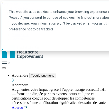
Skip to main content
My IHI
Aide
Faire un don
This website uses cookies to enhance your browsing experience, se
French
"Accept", you consent to our use of cookies. To find out more abo
Arabic
If you decline, your information won’t be tracked when you visit t
Anglais
preference not to be tracked.
Français
Portuguese
Spanish
Apprendre
Toggle submenu
Apprendre
Augmentez votre impact grâce à l'apprentissage accrédité IHI
— formation dirigée par des experts, cours en ligne et
certifications conçus pour développer les compétences
nécessaires à une amélioration significative des soins de santé.
Aperçu