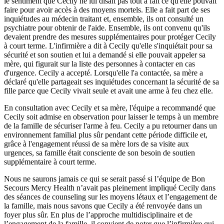
le sentiment que Cecily ne lui disait pas tout à fait ce qu'elle pouvait
faire pour avoir accès à des moyens mortels. Elle a fait part de ses
inquiétudes au médecin traitant et, ensemble, ils ont consulté un
psychiatre pour obtenir de l'aide. Ensemble, ils ont convenu qu'ils
devaient prendre des mesures supplémentaires pour protéger Cecily
à court terme. L'infirmière a dit à Cecily qu'elle s'inquiétait pour sa
sécurité et son soutien et lui a demandé si elle pouvait appeler sa
mère, qui figurait sur la liste des personnes à contacter en cas
d'urgence. Cecily a accepté. Lorsqu'elle l'a contactée, sa mère a
déclaré qu'elle partageait ses inquiétudes concernant la sécurité de sa
fille parce que Cecily vivait seule et avait une arme à feu chez elle.
En consultation avec Cecily et sa mère, l'équipe a recommandé que
Cecily soit admise en observation pour laisser le temps à un membre
de la famille de sécuriser l'arme à feu. Cecily a pu retourner dans un
environnement familial plus sûr pendant cette période difficile et,
grâce à l'engagement réussi de sa mère lors de sa visite aux
urgences, sa famille était consciente de son besoin de soutien
supplémentaire à court terme.
Nous ne saurons jamais ce qui se serait passé si l’équipe de Bon
Secours Mercy Health n’avait pas pleinement impliqué Cecily dans
des séances de counseling sur les moyens létaux et l’engagement de
la famille, mais nous savons que Cecily a été renvoyée dans un
foyer plus sûr. En plus de l’approche multidisciplinaire et de
l’engagement de la famille, il convient de noter que l’infirmière qui