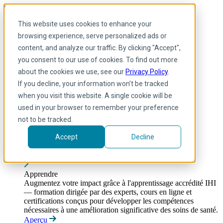
Skip to main content
My IHI
Aide
Faire un don
This website uses cookies to enhance your
French
browsing experience, serve personalized ads or
Arabic
content, and analyze our traffic. By clicking "Accept",
Anglais
you consent to our use of cookies. To find out more
Français
Portuguese
about the cookies we use, see our
Privacy Policy
.
Spanish
If you decline, your information won’t be tracked
when you visit this website. A single cookie will be
used in your browser to remember your preference
not to be tracked.
Accept
Decline
Apprendre
Toggle submenu
Apprendre
Augmentez votre impact grâce à l'apprentissage accrédité IHI
— formation dirigée par des experts, cours en ligne et
certifications conçus pour développer les compétences
nécessaires à une amélioration significative des soins de santé.
Aperçu