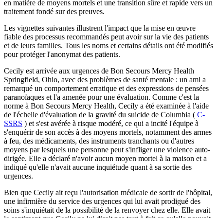
en matière de moyens mortels et une transition sûre et rapide vers un
traitement fondé sur des preuves.
Les vignettes suivantes illustrent l'impact que la mise en œuvre
fiable des processus recommandés peut avoir sur la vie des patients
et de leurs familles. Tous les noms et certains détails ont été modifiés
pour protéger l'anonymat des patients.
Cecily est arrivée aux urgences de Bon Secours Mercy Health
Springfield, Ohio, avec des problèmes de santé mentale : un ami a
remarqué un comportement erratique et des expressions de pensées
paranoïaques et l'a amenée pour une évaluation. Comme c'est la
norme à Bon Secours Mercy Health, Cecily a été examinée à l'aide
de l'échelle d'évaluation de la gravité du suicide de Columbia (
C-
SSRS
) et s'est avérée à risque modéré, ce qui a incité l'équipe à
s'enquérir de son accès à des moyens mortels, notamment des armes
à feu, des médicaments, des instruments tranchants ou d'autres
moyens par lesquels une personne peut s'infliger une violence auto-
dirigée. Elle a déclaré n'avoir aucun moyen mortel à la maison et a
indiqué qu'elle n'avait aucune inquiétude quant à sa sortie des
urgences.
Bien que Cecily ait reçu l'autorisation médicale de sortir de l'hôpital,
une infirmière du service des urgences qui lui avait prodigué des
soins s'inquiétait de la possibilité de la renvoyer chez elle. Elle avait