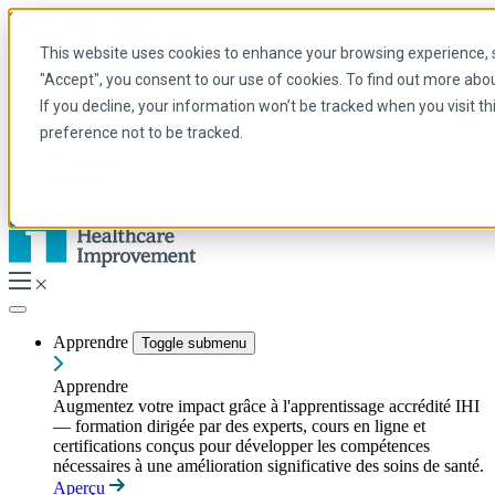
Skip to main content
My IHI
Aide
Faire un don
This website uses cookies to enhance your browsing experience, se
French
"Accept", you consent to our use of cookies. To find out more abo
Arabic
If you decline, your information won’t be tracked when you visit t
Anglais
preference not to be tracked.
Français
Portuguese
Spanish
Apprendre
Toggle submenu
Apprendre
Augmentez votre impact grâce à l'apprentissage accrédité IHI
— formation dirigée par des experts, cours en ligne et
certifications conçus pour développer les compétences
nécessaires à une amélioration significative des soins de santé.
Aperçu