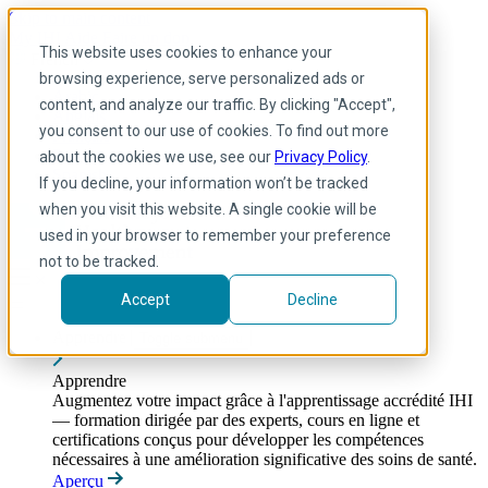
Skip to main content
My IHI
Aide
Faire un don
This website uses cookies to enhance your
French
browsing experience, serve personalized ads or
Arabic
content, and analyze our traffic. By clicking "Accept",
Anglais
you consent to our use of cookies. To find out more
Français
Portuguese
about the cookies we use, see our
Privacy Policy
.
Spanish
If you decline, your information won’t be tracked
when you visit this website. A single cookie will be
used in your browser to remember your preference
not to be tracked.
Accept
Decline
Apprendre
Toggle submenu
Apprendre
Augmentez votre impact grâce à l'apprentissage accrédité IHI
— formation dirigée par des experts, cours en ligne et
certifications conçus pour développer les compétences
nécessaires à une amélioration significative des soins de santé.
Aperçu