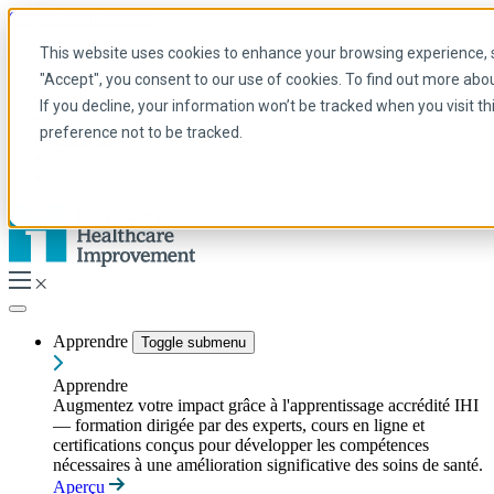
Skip to main content
My IHI
Aide
Faire un don
This website uses cookies to enhance your browsing experience, se
French
"Accept", you consent to our use of cookies. To find out more abo
Arabic
If you decline, your information won’t be tracked when you visit t
Anglais
preference not to be tracked.
Français
Portuguese
Spanish
Apprendre
Toggle submenu
Apprendre
Augmentez votre impact grâce à l'apprentissage accrédité IHI
— formation dirigée par des experts, cours en ligne et
certifications conçus pour développer les compétences
nécessaires à une amélioration significative des soins de santé.
Aperçu