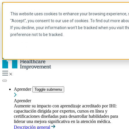
Skip to main content
Mi IHI
Ayuda
Donar
This website uses cookies to enhance your browsing experience, se
Spanish
"Accept", you consent to our use of cookies. To find out more abo
Arabic
If you decline, your information won’t be tracked when you visit t
Inglés
preference not to be tracked.
Francés
Portuguese
Spanish
Aprender
Toggle submenu
Aprender
Aumente su impacto con aprendizaje acreditado por IHI:
capacitación dirigida por expertos, cursos en línea y
certificaciones diseñadas para desarrollar habilidades para
liderar una mejora significativa en la atención médica.
Descripción general