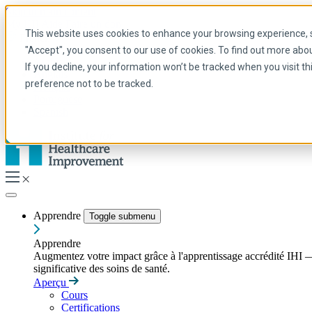
Skip to main content
My IHI
Aide
Faire un don
This website uses cookies to enhance your browsing experience, se
French
"Accept", you consent to our use of cookies. To find out more abo
Arabic
If you decline, your information won’t be tracked when you visit t
Anglais
preference not to be tracked.
Français
Portuguese
Spanish
Apprendre
Toggle submenu
Apprendre
Augmentez votre impact grâce à l'apprentissage accrédité IHI — 
significative des soins de santé.
Aperçu
Cours
Certifications