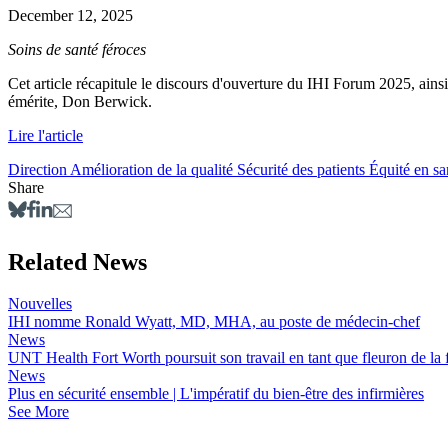
December 12, 2025
Soins de santé féroces
Cet article récapitule le discours d'ouverture du IHI Forum 2025, ainsi
émérite, Don Berwick.
Lire l'article
Direction
Amélioration de la qualité
Sécurité des patients
Équité en sa
Share
Related News
Nouvelles
IHI nomme Ronald Wyatt, MD, MHA, au poste de médecin-chef
News
UNT Health Fort Worth poursuit son travail en tant que fleuron de la f
News
Plus en sécurité ensemble | L'impératif du bien-être des infirmières
See More