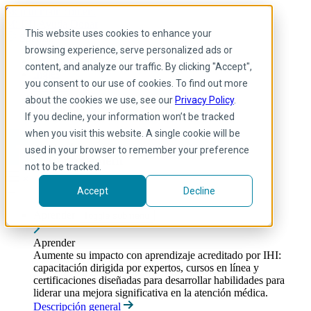
Skip to main content
Mi IHI
Ayuda
Donar
This website uses cookies to enhance your
Spanish
browsing experience, serve personalized ads or
Arabic
content, and analyze our traffic. By clicking "Accept",
Inglés
you consent to our use of cookies. To find out more
Francés
Portuguese
about the cookies we use, see our
Privacy Policy
.
Spanish
If you decline, your information won’t be tracked
when you visit this website. A single cookie will be
used in your browser to remember your preference
not to be tracked.
Accept
Decline
Aprender
Toggle submenu
Aprender
Aumente su impacto con aprendizaje acreditado por IHI:
capacitación dirigida por expertos, cursos en línea y
certificaciones diseñadas para desarrollar habilidades para
liderar una mejora significativa en la atención médica.
Descripción general