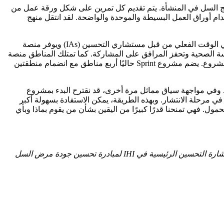
نامج السل في المنشأة. يتم تقديم كل تمرين على شكل ورقة عمل من
م أوراق العمل البسيطة والموحدة والواضحة. لقد انتقل منهج
وتقوم المرافق بتحديث أوراق العمل شهريًا ثم تنشرها في مجموعة دردشة مخصصة عبر الهاتف المحمول. وهذا يسمح بالتدريب الافتراضي في الوقت الفعلي من قبل مستشاري التحسين (IAs) ويوفر منصة
 الصحية وتحفز المرافق على المشاركة. كما تمتلك المناطق منصة
شبكة التعلم الخاصة بها على مستوى أعلى، وهي اجتماع ربع سنوي افتراضي تستضيفه المقاطعة، حيث يشاركون التقدم المحرز في تنفيذ المشروع. يضم مشروع Sprint حاليًا أربع مناطق مع انضمام منطقتين
وفي مواجهة سياق مماثل مرة أخرى، قد نقترح البدء بمشروع
ي مرحلة الانتشار. وبهذه الطريقة، يمكن الاستفادة بسهولة أكبر
ل. فهي تمنحنا قدرًا كبيرًا من اليقين بشأن من يقوم بماذا وبأي
مورين فاتساني تشابالالا، RNM، BBA، MPH، هي مديرة المشاريع الإقليمية في جنوب أفريقيا في IHI. ميشيل يونجليسون، MBChB، هي مستشارة التحسين الرئيسية في IHI لمبادرة تحسين جودة مرض السل