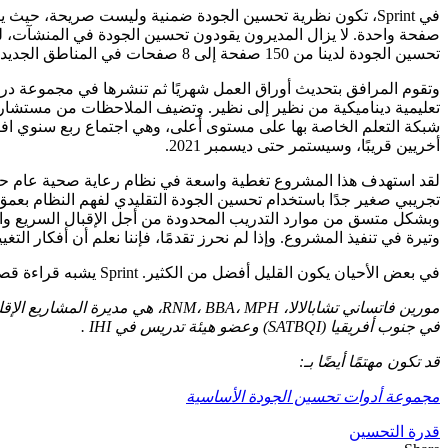
في Sprint، تكون نظرية تحسين الجودة ضمنية وليست صريحة، 
صفحة واحدة. لا يزال المديرون يقودون تحسين الجودة في المنشآت، ل
تحسين الجودة لدينا من 150 صفحة إلى 8 صفحات في المناطق الجديدة
تعليمية ديناميكية من نظير إلى نظير. وتضيف الملاحظات من مستشا
أخريين قريبًا، وسيستمر حتى ديسمبر 2021.
لقد استهدف هذا المشروع تغطية واسعة في نظام رعاية صحية عام حي
تجريبي صغير جدًا باستخدام تحسين الجودة التقليدي لفهم النظام بعمق
وبشكل متسق من موارد التدريب المحدودة من أجل الإقبال السريع والمش
وتيرة في تنفيذ المشروع. وإذا لم نحرز تقدمًا، فإننا نعلم أن أفكار ال
في بعض الأحيان يكون القليل أفضل من الكثير. Sprint يشبه قراءة قصة لشخص ما، وليس تعليمه القراءة. وكل نهج مفيد في مواقف مختلفة.
في جنوب أفريقيا (SATBQI) وعضو هيئة تدريس في IHI .
قد تكون مهتمًا أيضًا بـ:
مجموعة أدوات تحسين الجودة الأساسية
قدرة التحسين