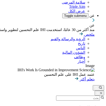
سلامة المرضى
Triple Aim
عرض الكل
عن
Toggle submenu
عن
منذ أكثر من 30 عامًا، استخدمت IHI علم التحسين لتطوير واستدامة نتائج أفضل في الصحة والرعاية الصحية في جميع أنحاء العالم.
ملخص
الرؤية والرسالة والقيم
تاريخ
الناس
الشؤون المالية
وظائف
أخبار
Image
عتمد عمل IHI على علم التحسين
يتعلم أكثر