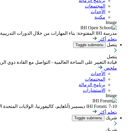
برنامج الزمالة
المجتمعات
الأحداث
مكتبة
Image
مدرسة IHI المفتوحة: بناء المهارات من خلال الدورات التدريبية عبر الإنترنت التي يمكن التحكم بوتيرتها
يتعلم أكثر
يتصل
Toggle submenu
يتصل
قيادة التغيير على الساحة العالمية - التواصل مع القادة ذوي الر
ملخص
الأحداث
المجتمعات
برنامج الزمالة
الاستشارات
Image
IHI Forum: 7-10 ديسمبر (أناهايم، كاليفورنيا، الولايات المتحدة الأمريكية)
يتعلم أكثر
شريك
Toggle submenu
شريك