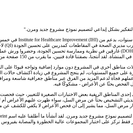
لى التفكير بشكل إبداعي لتصميم نموذج مشروع جديد ومرن."
المشروع، 
للقيام بذلك، كان مديرو ومنسقو برامج المقاطعات في وزارة الصحة (DOH) غارقين في نظرية وممارس
جنا، بصفتنا قادة فنيين، ما يقرب من 150 صفحة من الأدلة والأدوات لدعمهم.
يرة على جميع المستويات، لم ينجح المشروع في زيادة اكتشاف حالات ال
 عملهم فجأة لدعم المزيد من الفرق عبر مناطق جغرافية شاسعة ومرافق
لفحص بحثًا عن الأعراض - مشكوكًا فيه.
ي إحدى المناطق الريفية بعض الاختبارات الصغيرة للتغيير، حيث فحص
يثي التشخيص بحثاً عن مرض السل، سواء ظهرت عليهم الأعراض أم لا. 
شار مرض السل، مما يشير إلى أن فحص الأعراض لا يكفي للكشف عن 
يير فقط تركز على اختبار المجموعات عالية الخطورة والمصابة بفيروس