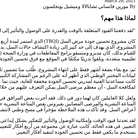
March 26, 2021
By مورين فاتساني تشابالالا وميشيل يونجلسون
لماذا هذا مهم؟
"لقد دفعتنا القيود المتعلقة بالوقت والقدرة على الوصول والتأثير إ
تعليمية متعددة، وتلقوا تدريبًا مكثفًا في الموقع مع فرق تحسين الجودة في المنشأة. لقد أنت
لبيانات المختبر الوطني الذي أظهر أنه على الرغم من المشاركة الكب
كانت مساعدتنا الفنية لمدربي تحسين الجودة مخففة للغاية، حيث نما
لمكافحة السل - أن معظم مرضى السل يمكن التعرف عليهم من خلال ا
ولعل كلا العاملين كان لهما دور في ذلك. فقد أجرت بعض المرافق ف
المناعة البشرية والمرضى المصابين بفيروس نقص المناعة البشرية حد
أعراض السل. وقد تأكدت هذه الملاحظة مؤخراً في مسح وطني لانت
التغيير. في هذه الحالة، كانت عبارة عن مجموعة من أربع أفكار للتغ
يستخدم ما يكفي فقط من تحسين الجودة لتنفيذ أفكار التغيير.