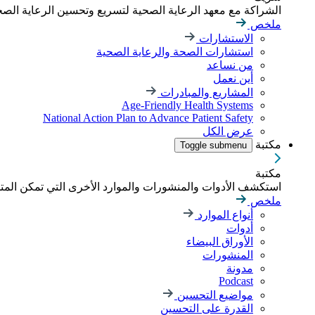
الشراكة مع معهد الرعاية الصحية لتسريع وتحسين الرعاية الصحية
ملخص
الاستشارات
استشارات الصحة والرعاية الصحية
من نساعد
أين نعمل
المشاريع والمبادرات
Age-Friendly Health Systems
National Action Plan to Advance Patient Safety
عرض الكل
مكتبة
Toggle submenu
مكتبة
استكشف الأدوات والمنشورات والموارد الأخرى التي تمكن الم
ملخص
أنواع الموارد
أدوات
الأوراق البيضاء
المنشورات
مدونة
Podcast
مواضيع التحسين
القدرة على التحسين