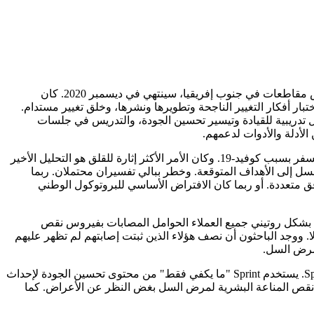
كان مشروع تحسين جودة مرض السل (TBQI) الذي استمر لمدة أربع سنوات، بدعم من Institute for Healthcare Improvement (IHI) في خمس مقاطعات في جنوب إفريقيا، سينتهي في ديسمبر 2020. كان
الذي يهدف إلى حد كبير إلى زيادة اكتشاف حالات السل، يدرب مديري الصحة في المقاطعات كمدربين على تحسين الجودة (QI) لاختبار أفكار التغيير الناجحة وتطويرها ونشرها، وخلق تغيير مستدام.
ة تحسين الجودة، وحضروا ورش عمل تدريبية للقيادة وتيسير تحسين الجودة، والتدريس في جلسات
ثم، مع بقاء بضعة أشهر فقط على انتهاء المشروع، طُلب منا تضمين ثلاث مناطق أخرى في المشروع دون موارد إضافية وتواجه قيودًا على السفر بسبب كوفيد-19. وكان الأمر الأكثر إثارة للقلق هو التحليل الأخير
سل إلى الأهداف المتوقعة. وخطر ببالي تفسيران محتملان. ربما
 متعددة. أو ربما كان الافتراض الأساسي للبروتوكول الوطني
ت بشكل روتيني جميع العملاء الحوامل المصابات بفيروس نقص
ووجد الباحثون أن نصف هؤلاء الذين ثبتت إصابتهم لم تظهر عليهم
مرض السل.
لقد تحدتنا قيود الوقت وإمكانية الوصول والتأثير للتفكير بشكل إبداعي لتصميم نموذج مشروع جديد ومرن. لقد أنشأنا ما أطلقنا عليه اسم Sprint. يستخدم Sprint "ما يكفي فقط" من محتوى تحسين الجودة لإحداث
 نقص المناعة البشرية لمرض السل بغض النظر عن الأعراض. ​​كما