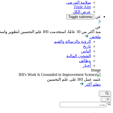
سلامة المرضى
Triple Aim
عرض الكل
عن
Toggle submenu
عن
منذ أكثر من 30 عامًا، استخدمت IHI علم التحسين لتطوير واستدامة نتائج أفضل في الصحة والرعاية الصحية في جميع أنحاء العالم.
ملخص
الرؤية والرسالة والقيم
تاريخ
الناس
الشؤون المالية
وظائف
أخبار
Image
عتمد عمل IHI على علم التحسين
يتعلم أكثر