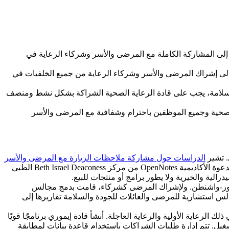
 إلى المشاركة الكاملة مع المرضى والأسر وشركاء الرعاية في
 إلى إشراك المرضى والأسر وشركاء الرعاية من جميع الخلفيات في
لسلامة، يجب على قادة الرعاية الصحية الشراكة بشكل نشط ومنصف
صحية وجميع الموظفين باحترام وشفافية مع المرضى والأسر
. تشير
الدراسات حول مشاركة ملاحظات الزيارة مع المرضى والأسر
إلى أن هذا النوع من الشفافية يزيد من مشاركة المرضى ويعزز العلاقات بين المريض والمزود ويعزز السلامة. تتخذ مجموعة البحث والدعوة الأكاديمية OpenNotes من مركز Beth Israel Deaconess الطبي
الية والخيرية ولا يطور برامج أو منتجات للبيع.
ي منطقة العاصمة بالتيمور-واشنطن. ولإشراك المرضى كشركاء، قامت بدمج مجالس
تها الطبية. تقدم مجالس استشارية للمرضى والعائلات للجودة والسلامة تقاريرها إلى
قدمي الخدمات في جورجيا، بما في ذلك الرعاية الأولية والرعاية العاجلة. أنشأ قادة إيموري برنامجًا قويًا
سلامة والتشغيل. تتم إدارة طلبات الشراكات باستخدام قاعدة بيانات لمطابقة