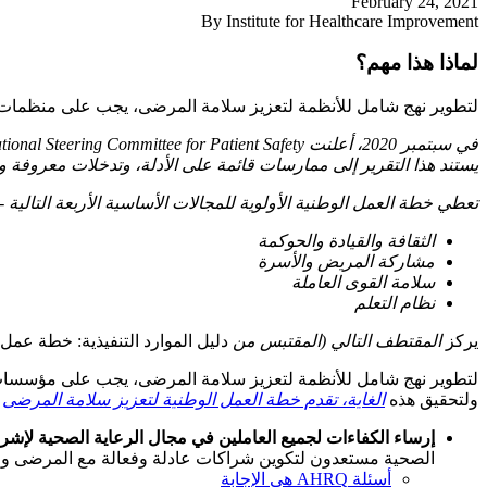
February 24, 2021
By Institute for Healthcare Improvement
لماذا هذا مهم؟
لتطوير نهج شامل للأنظمة لتعزيز سلامة المرضى، يجب على منظمات 
في سبتمبر 2020، أعلنت National Steering Committee for Patient Safety التي عقدها Institute for Healthcare Improvement (IHI ) عن إصدار تقرير "
يستند هذا التقرير إلى ممارسات قائمة على الأدلة، وتدخلات معروفة و
تعطي خطة العمل الوطنية الأولوية للمجالات الأساسية الأربعة التالي
الثقافة والقيادة والحوكمة
مشاركة المريض والأسرة
سلامة القوى العاملة
نظام التعلم
يركز
المقتطف التالي (المقتبس من
دليل الموارد التنفيذية: خطة عم
لتطوير نهج شامل للأنظمة لتعزيز سلامة المرضى، يجب على مؤسسات 
ولتحقيق هذه
الغاية، تقدم خطة العمل الوطنية لتعزيز سلامة المرضى
ا
إرساء الكفاءات لجميع العاملين في مجال الرعاية الصحية لإشر
الصحية مستعدون لتكوين شراكات عادلة وفعالة مع المرضى والأسر
أسئلة AHRQ هي الإجابة