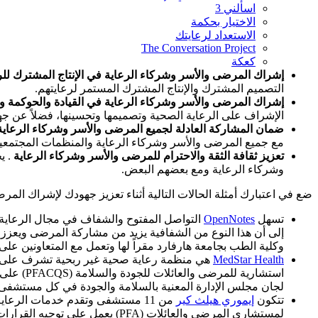
اسألني 3
الاختيار بحكمة
الاستعداد لرعايتك
The Conversation Project
كعكة
إشراك المرضى والأسر وشركاء الرعاية في الإنتاج المشترك للر
التصميم المشترك والإنتاج المشترك المستمر لرعايتهم.
إشراك المرضى والأسر وشركاء الرعاية في القيادة والحوكمة و
الإشراف على الرعاية الصحية وتصميمها وتحسينها، فضلاً عن جه
ضمان المشاركة العادلة لجميع المرضى والأسر وشركاء الرعاية
مع جميع المرضى والأسر وشركاء الرعاية والمنظمات المجتمعية
تعزيز ثقافة الثقة والاحترام للمرضى والأسر وشركاء الرعاية
. ي
وشركاء الرعاية ومع بعضهم البعض.
ضع في اعتبارك أمثلة الحالات التالية أثناء تعزيز جهودك لإشراك الم
تسهل
OpenNotes
التواصل المفتوح والشفاف في مجال الرعاية
وكلية الطب بجامعة هارفارد مقراً لها وتعمل مع المتعاونين على 
MedStar Health
استشاري
لجان مجلس الإدارة المعنية بالسلامة والجودة في كل مستشفى
تتكون
إيموري هيلث كير
لمستشاري المرضى والعائلات (FA