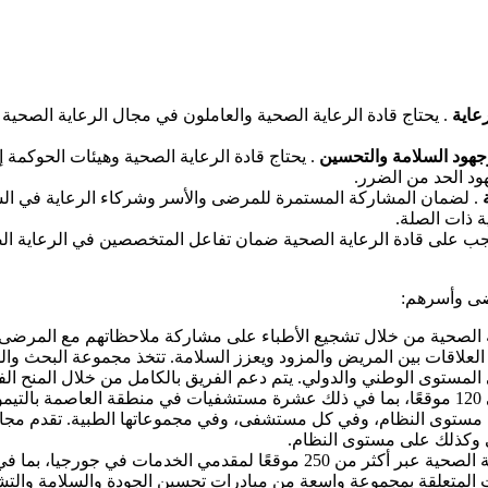
عاية
. يحتاج قادة الرعاية الصحية والعاملون في مجال الرعاية الصحية
جهود السلامة والتحسين
. يحتاج قادة الرعاية الصحية وهيئات الحوكمة
ود الحد من الضرر.
. لضمان المشاركة المستمرة للمرضى والأسر وشركاء الرعاية في ا
 ذات الصلة.
جب على قادة الرعاية الصحية ضمان تفاعل المتخصصين في الرعاية ال
رضى وأسرهم:
 الصحية من خلال تشجيع الأطباء على مشاركة ملاحظاتهم مع المرضى
المستوى الوطني والدولي. يتم دعم الفريق بالكامل من خلال المنح الفيدر
هي منظمة رعاية صحية غير ربحية تشرف على 120 موقعًا، بما في ذلك عشرة مستشفيات ف
ة للمرضى والعائلات للجودة والسلامة (PFACQS) على مستوى النظام، وفي كل مستشفى، وفي مجموعا
 وكذلك على مستوى النظام.
من 11 مستشفى وتقدم خدمات الرعاية الصحية عبر أكثر من 250 موقعًا لم
P) يعمل على توجيه القرارات المتعلقة بمجموعة واسعة من مبادرات تحسين الجودة وال