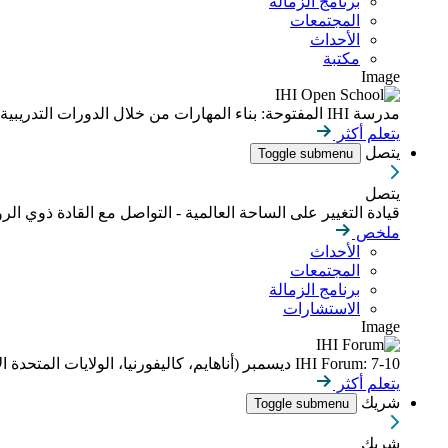
برنامج الزمالة
المجتمعات
الأحداث
مكتبة
Image
مدرسة IHI المفتوحة: بناء المهارات من خلال الدورات التدريبية عبر الإنترنت التي يمكن التحكم بوتيرتها
يتعلم أكثر
يتصل
Toggle submenu
يتصل
قيادة التغيير على الساحة العالمية - التواصل مع القادة ذوي الر
ملخص
الأحداث
المجتمعات
برنامج الزمالة
الاستشارات
Image
IHI Forum: 7-10 ديسمبر (أناهايم، كاليفورنيا، الولايات المتحدة الأمريكية)
يتعلم أكثر
شريك
Toggle submenu
شريك