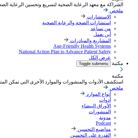
الشراكة مع معهد الرعاية الصحية لتسريع وتحسين الرعاية الصحية
ملخص
الاستشارات
استشارات الصحة والرعاية الصحية
من نساعد
أين نعمل
المشاريع والمبادرات
Age-Friendly Health Systems
National Action Plan to Advance Patient Safety
عرض الكل
مكتبة
Toggle submenu
مكتبة
استكشف الأدوات والمنشورات والموارد الأخرى التي تمكن الم
ملخص
أنواع الموارد
أدوات
الأوراق البيضاء
المنشورات
مدونة
Podcast
مواضيع التحسين
القدرة على التحسين