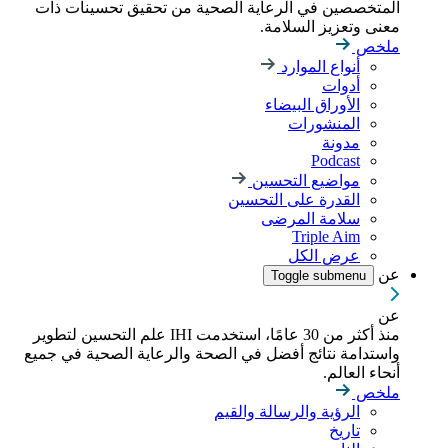
المتخصصين في الرعاية الصحية من تحقيق تحسينات ذات
معنى وتعزيز السلامة.
ملخص
أنواع الموارد
أدوات
الأوراق البيضاء
المنشورات
مدونة
Podcast
مواضيع التحسين
القدرة على التحسين
سلامة المرضى
Triple Aim
عرض الكل
عن
Toggle submenu
عن
منذ أكثر من 30 عامًا، استخدمت IHI علم التحسين لتطوير
واستدامة نتائج أفضل في الصحة والرعاية الصحية في جميع
أنحاء العالم.
ملخص
الرؤية والرسالة والقيم
تاريخ