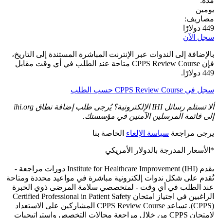
مدة:
يومين
مصاريف:
449 دولارًا
سجل الآن
بالإضافة إلى الندوات عبر الإنترنت المباشرة المستندة إلى التاريخ،
فإن CPPS Review Course متاحة عند الطلب في أي وقت مقابل
449 دولارًا.
سجل في CPPS Review Course حسب الطلب
ألا تستلم رسائل IHI الإلكترونية؟ يُرجى طلب إضافة نطاق ihi.org
إلى قائمة المرسلين الآمنين في مؤسستك.
يرجى مراجعة
سياسة الإلغاء
الخاصة بنا
*الأسعار المدرجة بالدولار الأمريكي
يقدم Institute for Healthcare Improvement (IHI) دورات مراجعة -
تُقدم على شكل ندوات إلكترونية مباشرة في مواعيد محددة ومتاحة
عند الطلب في أي وقت - لمتخصصي سلامة المرضى ذوي الخبرة
الراغبين في اجتياز امتحان Certified Professional in Patient Safety
(CPPS). تساعد CPPS Review Course المشاركين على الاستعداد
لامتحان CPPS من خلال مراجعة مجالات التخصص واستراتيجيات