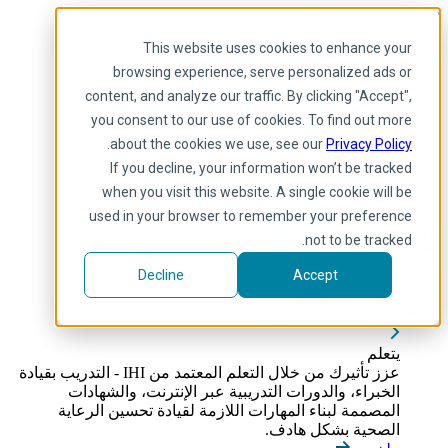
Skip to main content
My IHI
يساعد
يتبرع
This website uses cookies to enhance your
Arabic
browsing experience, serve personalized ads or
Arabic
content, and analyze our traffic. By clicking "Accept",
إنجليزي
you consent to our use of cookies. To find out more
فرنسية
.
about the cookies we use, see our
Privacy Policy
Portuguese
Spanish
If you decline, your information won’t be tracked
when you visit this website. A single cookie will be
used in your browser to remember your preference
not to be tracked.
Decline
Accept
يتعلم
Toggle submenu
يتعلم
عزز تأثيرك من خلال التعلم المعتمد من IHI - التدريب بقيادة
الخبراء، والدورات التدريبية عبر الإنترنت، والشهادات
المصممة لبناء المهارات اللازمة لقيادة تحسين الرعاية
الصحية بشكل هادف.