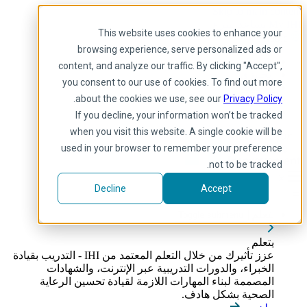
Skip to main content
My IHI
يساعد
يتبرع
This website uses cookies to enhance your
Arabic
browsing experience, serve personalized ads or
Arabic
content, and analyze our traffic. By clicking "Accept",
إنجليزي
you consent to our use of cookies. To find out more
فرنسية
.
about the cookies we use, see our
Privacy Policy
Portuguese
Spanish
If you decline, your information won’t be tracked
when you visit this website. A single cookie will be
used in your browser to remember your preference
not to be tracked.
Decline
Accept
يتعلم
Toggle submenu
يتعلم
عزز تأثيرك من خلال التعلم المعتمد من IHI - التدريب بقيادة
الخبراء، والدورات التدريبية عبر الإنترنت، والشهادات
المصممة لبناء المهارات اللازمة لقيادة تحسين الرعاية
الصحية بشكل هادف.