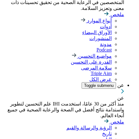
المتخصصين في الرعاية الصحية من تحقيق تحسينات ذات
معنى وتعزيز السلامة.
ملخص
أنواع الموارد
أدوات
الأوراق البيضاء
المنشورات
مدونة
Podcast
مواضيع التحسين
القدرة على التحسين
سلامة المرضى
Triple Aim
عرض الكل
عن
Toggle submenu
عن
منذ أكثر من 30 عامًا، استخدمت IHI علم التحسين لتطوير
واستدامة نتائج أفضل في الصحة والرعاية الصحية في جميع
أنحاء العالم.
ملخص
الرؤية والرسالة والقيم
تاريخ