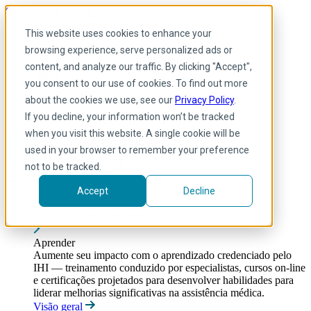
Skip to main content
My IHI
Ajuda
Doar
This website uses cookies to enhance your
Portuguese
browsing experience, serve personalized ads or
Arabic
content, and analyze our traffic. By clicking "Accept",
Inglês
you consent to our use of cookies. To find out more
Francês
Portuguese
about the cookies we use, see our
Privacy Policy
.
Spanish
If you decline, your information won’t be tracked
when you visit this website. A single cookie will be
used in your browser to remember your preference
not to be tracked.
Accept
Decline
Aprender
Toggle submenu
Aprender
Aumente seu impacto com o aprendizado credenciado pelo
IHI — treinamento conduzido por especialistas, cursos on-line
e certificações projetados para desenvolver habilidades para
liderar melhorias significativas na assistência médica.
Visão geral