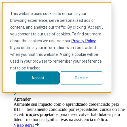
Skip to main content
My IHI
Ajuda
Doar
This website uses cookies to enhance your
Portuguese
browsing experience, serve personalized ads or
Arabic
content, and analyze our traffic. By clicking "Accept",
Inglês
you consent to our use of cookies. To find out more
Francês
Portuguese
about the cookies we use, see our
Privacy Policy
.
Spanish
If you decline, your information won’t be tracked
when you visit this website. A single cookie will be
used in your browser to remember your preference
not to be tracked.
Accept
Decline
Aprender
Toggle submenu
Aprender
Aumente seu impacto com o aprendizado credenciado pelo
IHI — treinamento conduzido por especialistas, cursos on-line
e certificações projetados para desenvolver habilidades para
liderar melhorias significativas na assistência médica.
Visão geral