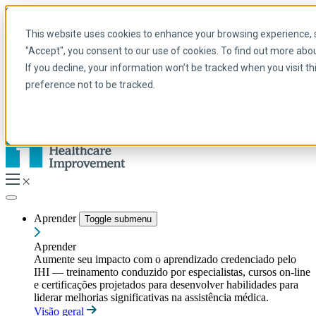
Skip to main content
My IHI
Ajuda
Doar
This website uses cookies to enhance your browsing experience, se
Portuguese
"Accept", you consent to our use of cookies. To find out more abo
Arabic
If you decline, your information won’t be tracked when you visit t
Inglês
preference not to be tracked.
Francês
Portuguese
Spanish
Aprender
Toggle submenu
Aprender
Aumente seu impacto com o aprendizado credenciado pelo
IHI — treinamento conduzido por especialistas, cursos on-line
e certificações projetados para desenvolver habilidades para
liderar melhorias significativas na assistência médica.
Visão geral