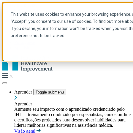
Skip to main content
My IHI
Ajuda
Doar
This website uses cookies to enhance your browsing experience, se
Portuguese
"Accept", you consent to our use of cookies. To find out more abo
Arabic
If you decline, your information won’t be tracked when you visit t
Inglês
preference not to be tracked.
Francês
Portuguese
Spanish
Aprender
Toggle submenu
Aprender
Aumente seu impacto com o aprendizado credenciado pelo
IHI — treinamento conduzido por especialistas, cursos on-line
e certificações projetados para desenvolver habilidades para
liderar melhorias significativas na assistência médica.
Visão geral