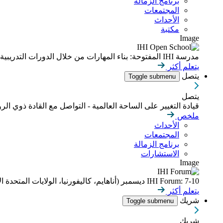
برنامج الزمالة
المجتمعات
الأحداث
مكتبة
Image
مدرسة IHI المفتوحة: بناء المهارات من خلال الدورات التدريبية عبر الإنترنت التي يمكن التحكم بوتيرتها
يتعلم أكثر
يتصل
Toggle submenu
يتصل
قيادة التغيير على الساحة العالمية - التواصل مع القادة ذوي الر
ملخص
الأحداث
المجتمعات
برنامج الزمالة
الاستشارات
Image
IHI Forum: 7-10 ديسمبر (أناهايم، كاليفورنيا، الولايات المتحدة الأمريكية)
يتعلم أكثر
شريك
Toggle submenu
شريك