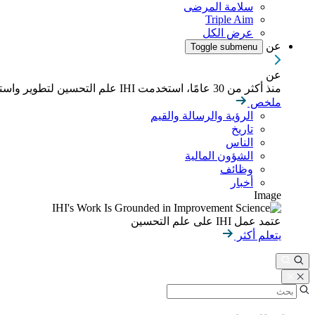
سلامة المرضى
Triple Aim
عرض الكل
عن
Toggle submenu
عن
منذ أكثر من 30 عامًا، استخدمت IHI علم التحسين لتطوير واستدامة نتائج أفضل في الصحة والرعاية الصحية في جميع أنحاء العالم.
ملخص
الرؤية والرسالة والقيم
تاريخ
الناس
الشؤون المالية
وظائف
أخبار
Image
عتمد عمل IHI على علم التحسين
يتعلم أكثر