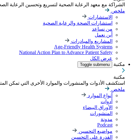
الشراكة مع معهد الرعاية الصحية لتسريع وتحسين الرعاية الصحية
ملخص
الاستشارات
استشارات الصحة والرعاية الصحية
من نساعد
أين نعمل
المشاريع والمبادرات
Age-Friendly Health Systems
National Action Plan to Advance Patient Safety
عرض الكل
مكتبة
Toggle submenu
مكتبة
استكشف الأدوات والمنشورات والموارد الأخرى التي تمكن الم
ملخص
أنواع الموارد
أدوات
الأوراق البيضاء
المنشورات
مدونة
Podcast
مواضيع التحسين
القدرة على التحسين