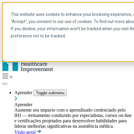
Skip to main content
My IHI
Ajuda
Doar
This website uses cookies to enhance your browsing experience, se
Portuguese
"Accept", you consent to our use of cookies. To find out more abo
Arabic
If you decline, your information won’t be tracked when you visit t
Inglês
preference not to be tracked.
Francês
Portuguese
Spanish
Aprender
Toggle submenu
Aprender
Aumente seu impacto com o aprendizado credenciado pelo
IHI — treinamento conduzido por especialistas, cursos on-line
e certificações projetados para desenvolver habilidades para
liderar melhorias significativas na assistência médica.
Visão geral